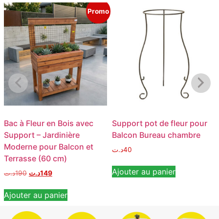
Promo
Bac à Fleur en Bois avec
Support pot de fleur pour
Support – Jardinière
Balcon Bureau chambre
Moderne pour Balcon et
د.ت
40
Terrasse (60 cm)
Ajouter au panier
د.ت
190
د.ت
149
Ajouter au panier