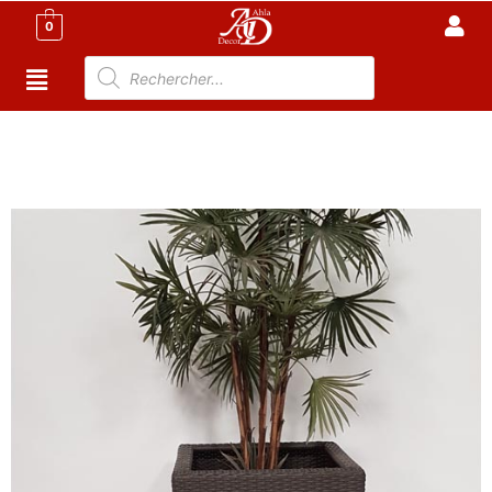
0
Accueil
/
Meuble Moderne
/
Meuble jardin Tunisie
/
Bac
à fleur Tunisie
/ Pot d’intérieur Texture Rotin 52 X 52 X
H85