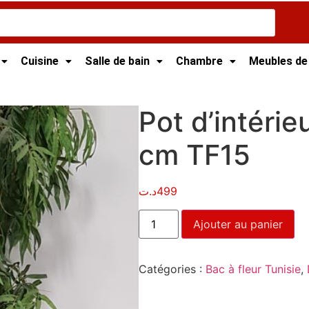
Cuisine
Salle de bain
Chambre
Meubles de
isie
/
Bac à fleur Tunisie
/ Pot d’intérieur 52X52 H85 cm TF
Pot d’intéri
cm TF15
د.ت
499
Ajouter au panier
Catégories :
Bac à fleur Tunisie
,