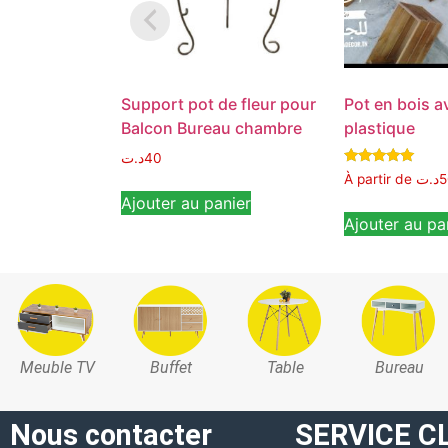
Support pot de fleur pour
Pot en bois a
Balcon Bureau chambre
plastique
د.ت
40
Note
À partir de
د.ت
5
5.00
Ajouter au panier
sur 5
Ajouter au pa
Meuble TV
Buffet
Table
Bureau
Nous contacter
SERVICE C