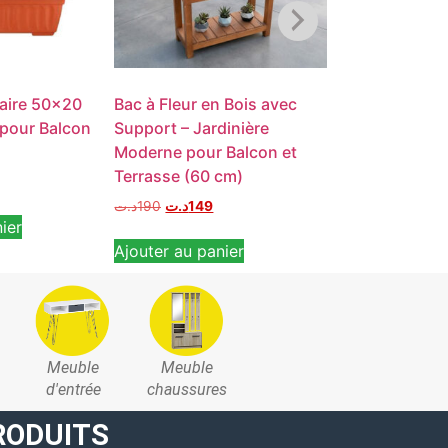
aire 50×20
Bac à Fleur en Bois avec
Bac à fleur Re
pour Balcon
Support – Jardinière
80 x 40 cm – P
Moderne pour Balcon et
résistant
Terrasse (60 cm)
د.ت
49
د.ت
190
د.ت
149
ier
Ajouter au pan
Ajouter au panier
Meuble
Meuble
d'entrée
chaussures
RODUITS