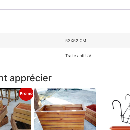
52X52 CM
Traité anti UV
t apprécier
Promo