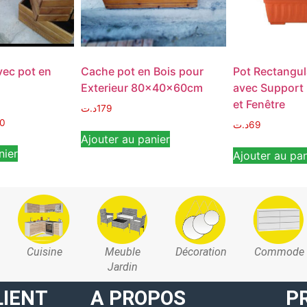
vec pot en
Cache pot en Bois pour
Pot Rectangul
Exterieur 80x40x60cm
avec Support 
et Fenêtre
د.ت
179
0
د.ت
69
Ajouter au panier
nier
Ajouter au pan
Cuisine
Meuble
Décoration
Commode
Jardin
LIENT
A PROPOS
P