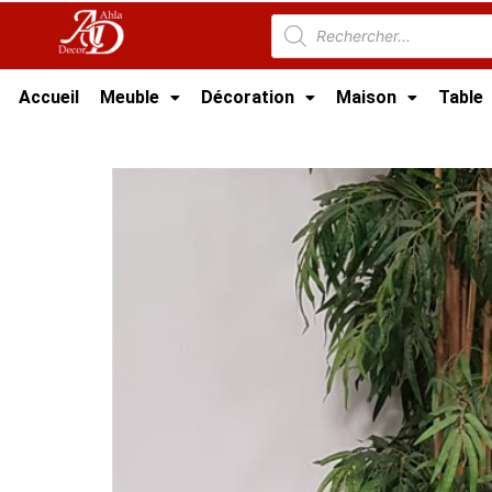
Accueil
Meuble
Décoration
Maison
Table
Accueil
/
Meuble Moderne
/
Meuble jardin Tun