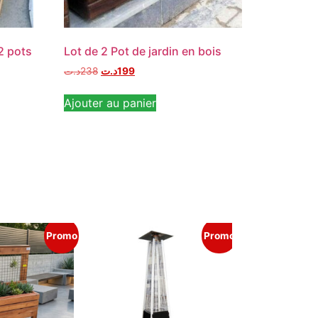
2 pots
Lot de 2 Pot de jardin en bois
د.ت
238
د.ت
199
Ajouter au panier
Promo
Promo