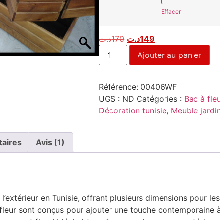
Effacer
د.ت
170
د.ت
149
Ajouter au panier
Référence:
00406WF
UGS :
ND
Catégories :
Bac à fleu
Décoration tunisie
,
Meuble jardin
taires
Avis (1)
extérieur en Tunisie, offrant plusieurs dimensions pour le
fleur sont conçus pour ajouter une touche contemporaine à 