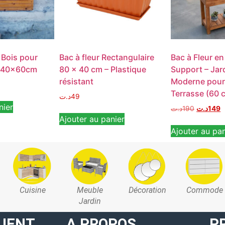
 Bois pour
Bac à fleur Rectangulaire
Bac à Fleur en
0x40x60cm
80 x 40 cm – Plastique
Support – Jar
résistant
Moderne pour
Terrasse (60 
د.ت
49
nier
د.ت
190
د.ت
149
Ajouter au panier
Ajouter au pan
Cuisine
Meuble
Décoration
Commode
Jardin
LIENT
A PROPOS
P