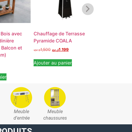
 Bois avec
Chauffage de Terrasse
Support pot de
dinière
Pyramide COALA
Balcon Burea
 Balcon et
د.ت
1,500
د.ت
1,199
د.ت
40
cm)
Ajouter au panier
Ajouter au pan
ier
Meuble
Meuble
d'entrée
chaussures
RODUITS