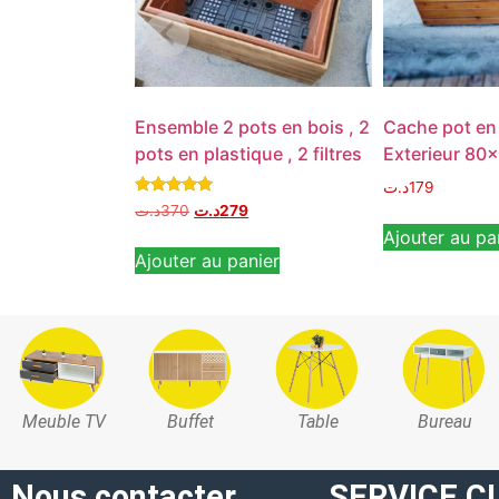
Ensemble 2 pots en bois , 2
Cache pot en
pots en plastique , 2 filtres
Exterieur 8
د.ت
179
Note
د.ت
370
د.ت
279
5.00
Ajouter au pa
sur 5
Ajouter au panier
Meuble TV
Buffet
Table
Bureau
Nous contacter
SERVICE C