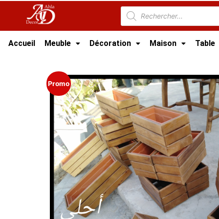
Accueil
Meuble
Décoration
Maison
Table
Accueil
/
Meuble Moderne
/
Meuble jardin Tun
Promo