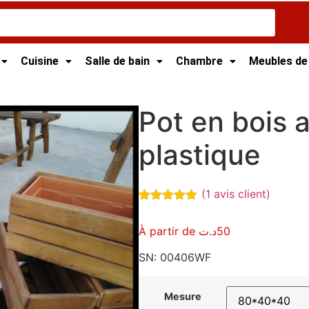
Cuisine
Salle de bain
Chambre
Meubles de
isie
/
Bac à fleur Tunisie
/ Pot en bois avec pot en plastiqu
Pot en bois 
plastique
(
1
avis client)
Noté
1
5.00
sur 5
À partir de
د.ت
50
basé sur
notation
client
SN: 00406WF
Mesure