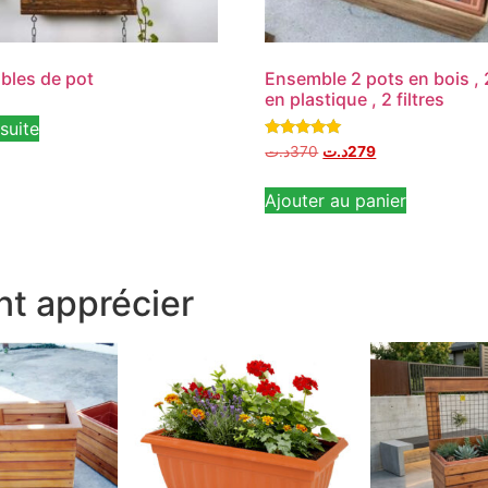
bles de pot
Ensemble 2 pots en bois , 
en plastique , 2 filtres
 suite
Note
د.ت
370
د.ت
279
5.00
sur 5
Ajouter au panier
t apprécier