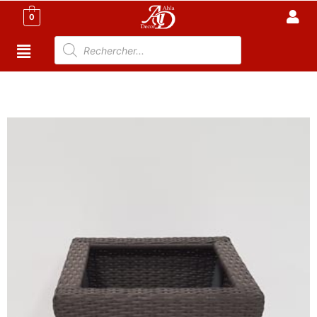
0
Accueil
/
Meuble Moderne
/
Meuble jardin Tunisie
/
Bac
à fleur Tunisie
/ Pot d’intérieur TF14