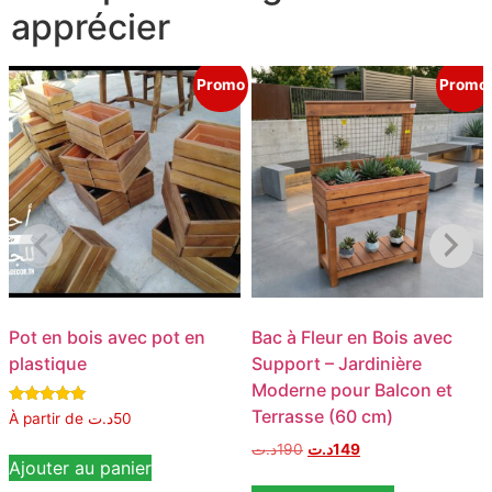
apprécier
Promo
Promo
Pot en bois avec pot en
Bac à Fleur en Bois avec
plastique
Support – Jardinière
Moderne pour Balcon et
Terrasse (60 cm)
Note
À partir de
د.ت
50
5.00
sur 5
د.ت
190
د.ت
149
Ajouter au panier