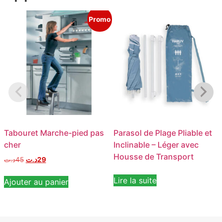
Promo
Tabouret Marche-pied pas
Parasol de Plage Pliable et
cher
Inclinable – Léger avec
Housse de Transport
د.ت
45
د.ت
29
Lire la suite
Ajouter au panier