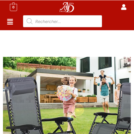
0
Accueil
/
Meuble Moderne
/
Meuble jardin
Tunisie
/
Mobilier de jardin Tunisie
/ Chaises longues de
jardin d’extérieur pliable