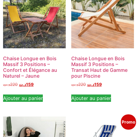
Chaise Longue en Bois
Chaise Longue en Bois
Massif 3 Positions –
Massif 3 Positions –
Confort et Élégance au
Transat Haut de Gamme
Naturel – Jaune
pour Piscine
د.ت
220
د.ت
159
د.ت
220
د.ت
159
Ajouter au panier
Ajouter au panier
Promo