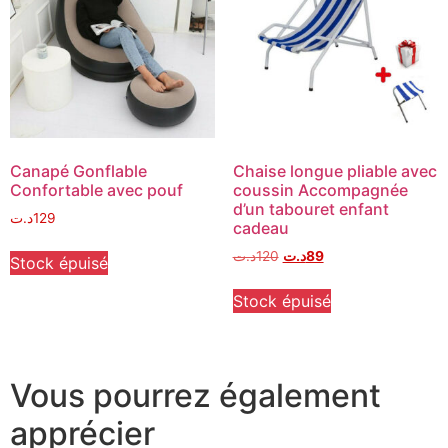
Canapé Gonflable
Chaise longue pliable avec
Confortable avec pouf
coussin Accompagnée
d’un tabouret enfant
د.ت
129
cadeau
د.ت
120
د.ت
89
Stock épuisé
Stock épuisé
Vous pourrez également
apprécier