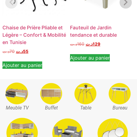
Chaise de Prière Pliable et
Fauteuil de Jardin
Légère – Confort & Mobilité
tendance et durable
en Tunisie
د.ت
160
د.ت
129
د.ت
70
د.ت
55
Ajouter au panier
Ajouter au panier
Meuble TV
Buffet
Table
Bureau