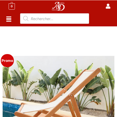
0
Accueil
/
Meuble Moderne
/
Meuble jardin
Tunisie
/
Chaise De Jardin
/ Chaise Longue en Bois
Massif 3 Positions – Transat Haut de Gamme pour
Piscine
Promo