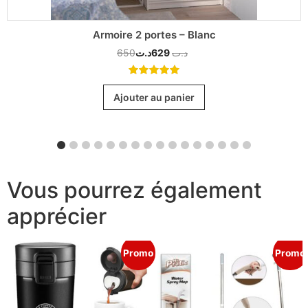
Armoire 2 portes – Blanc
650
د.ت
629
د.ت
5.00
out
of 5
Ajouter au panier
Vous pourrez également
apprécier
Promo
Promo