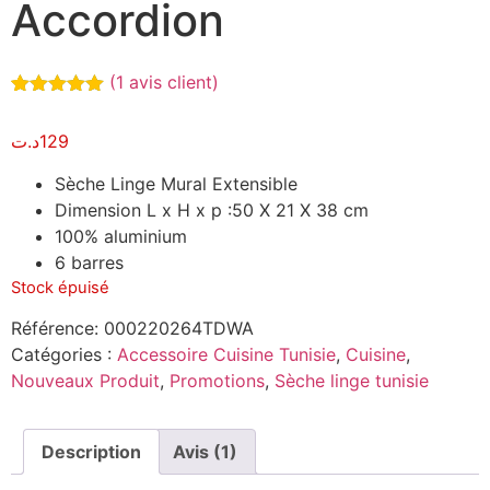
Accordion
(
1
avis client)
Noté
1
5.00
sur 5
د.ت
129
basé sur
notation
client
Sèche Linge Mural Extensible
Dimension L x H x p :50 X 21 X 38 cm
100% aluminium
6 barres
Stock épuisé
Référence:
000220264TDWA
Catégories :
Accessoire Cuisine Tunisie
,
Cuisine
,
Nouveaux Produit
,
Promotions
,
Sèche linge tunisie
Description
Avis (1)