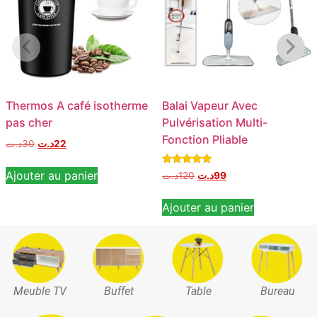
Thermos A café isotherme
Balai Vapeur Avec
pas cher
Pulvérisation Multi-
Fonction Pliable
د.ت
30
د.ت
22
Note
Ajouter au panier
د.ت
120
د.ت
99
5.00
sur 5
Ajouter au panier
Meuble TV
Buffet
Table
Bureau