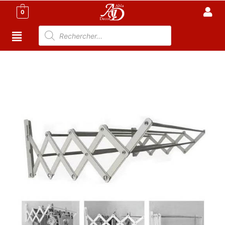
0
Accueil
/
Cuisine
/
Accessoire Cuisine Tunisie
/ Sèche
Linge Mural Extensible – 100% Aluminium – Accordion