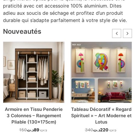
praticité avec cet accessoire 100% aluminium. Dites
adieu aux soucis de séchage et profitez d’un produit
durable qui s’adapte parfaitement à votre style de vie.
Nouveautés
Armoire en Tissu Penderie
Tableau Décoratif « Regard
3 Colonnes – Rangement
Spirituel » – Art Moderne et
Pliable (130x175cm)
Lotus
150
د.ت
89
د.ت
340
د.ت
220
د.ت