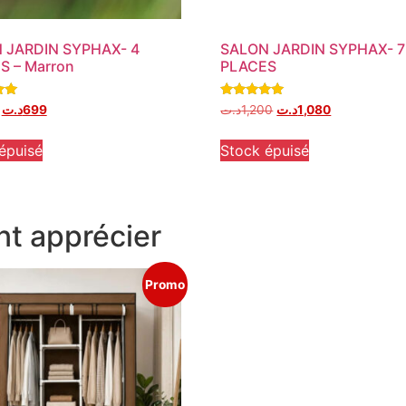
 JARDIN SYPHAX- 4
SALON JARDIN SYPHAX- 7
S – Marron
PLACES
Note
د.ت
699
د.ت
1,200
د.ت
1,080
5.00
sur 5
épuisé
Stock épuisé
t apprécier
Promo