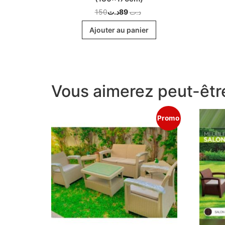
150
د.ت
89
د.ت
r
Ajouter au panier
Vous aimerez peut-êtr
Promo