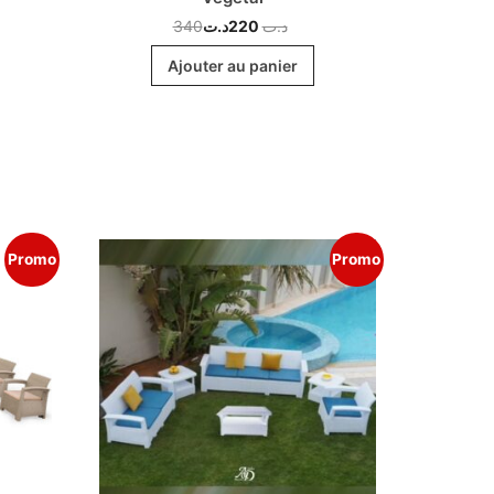
340
د.ت
220
د.ت
Ajouter au panier
Promo
Promo