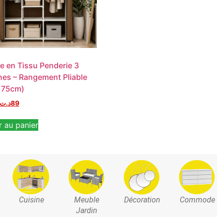
e en Tissu Penderie 3
es – Rangement Pliable
175cm)
د.ت
89
r au panier
Cuisine
Meuble
Décoration
Commode
Jardin