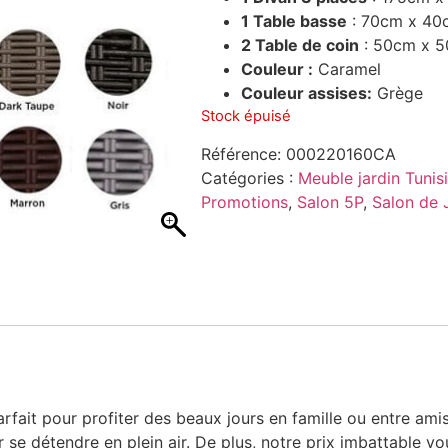
1 Table basse
: 70cm x 40
2 Table de coin
: 50cm x 
Couleur :
Caramel
Couleur assises:
Grège
Stock épuisé
Référence:
000220160CA
Catégories :
Meuble jardin Tunis
Promotions
,
Salon 5P
,
Salon de 
rfait pour profiter des beaux jours en famille ou entre ami
r se détendre en plein air. De plus, notre prix imbattable 