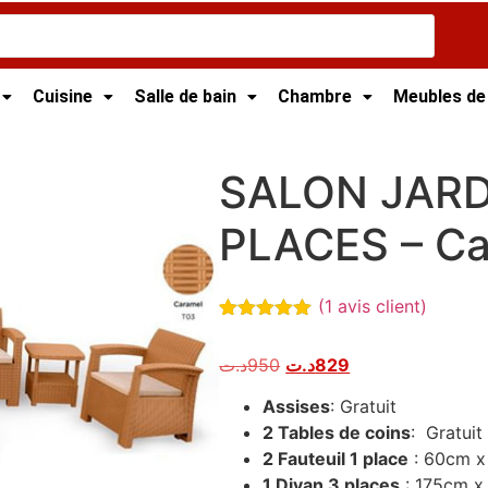
Cuisine
Salle de bain
Chambre
Meubles de
isie
/
Salon de Jardin Tunisie
/
Salon 5P
/ SALON JARDIN S
SALON JARD
PLACES – Ca
(
1
avis client)
Noté
1
5.00
sur 5
د.ت
950
د.ت
829
basé sur
notation
client
Assises
: Gratuit
2 Tables de coins
: Gratuit
2 Fauteuil 1 place
: 60cm 
1 Divan 3 places
: 175cm x