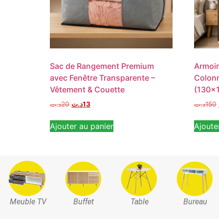
Sac de Rangement Premium
Armoir
avec Fenêtre Transparente –
Colonn
Vêtement & Couette
(130x
د.ت
20
د.ت
13
د.ت
150
Ajouter au panier
Ajoute
Meuble TV
Buffet
Table
Bureau