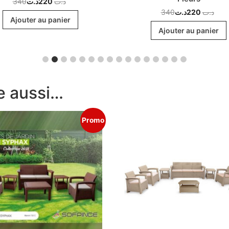
340
د.ت
220
د.ت
340
د.ت
220
د.ت
Ajouter au panier
Ajouter au panier
e aussi…
Promo