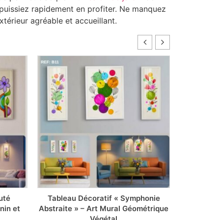
 puissiez rapidement en profiter. Ne manquez
érieur agréable et accueillant.
uté
Tableau Décoratif « Symphonie
Tableau D
nin et
Abstraite » – Art Mural Géométrique
Botaniq
Végétal