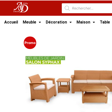
Accueil
Meuble
Décoration
Maison
Table
Accueil
/
Meuble Moderne
/
Meuble jardin Tun
Promo