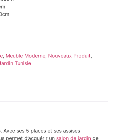
cm
50cm
ie
,
Meuble Moderne
,
Nouveaux Produit
,
Jardin Tunisie
s. Avec ses 5 places et ses assises
vous permet d’acquérir un
salon de jardin
de