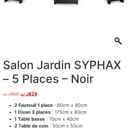
Salon Jardin SYPHAX
– 5 Places – Noir
د.ت
950
د.ت
829
2 Fauteuil 1 place
: 60cm x 80cm
1 Divan 3 places
: 175cm x 80cm
1 Table basse
: 70cm x 40cm
2 Table de coin
: 50cm x 50cm