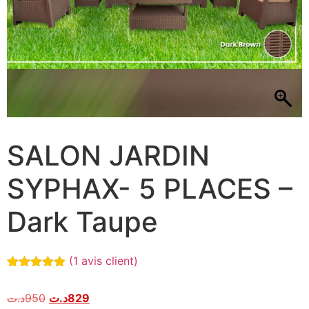
SALON JARDIN
SYPHAX- 5 PLACES –
Dark Taupe
(
1
avis client)
Noté
1
5.00
sur 5
د.ت
950
د.ت
829
basé sur