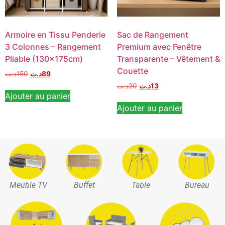
Armoire en Tissu Penderie
Sac de Rangement
3 Colonnes – Rangement
Premium avec Fenêtre
Pliable (130x175cm)
Transparente – Vêtement &
Couette
د.ت
150
د.ت
89
د.ت
20
د.ت
13
Ajouter au panier
Ajouter au panier
Meuble TV
Buffet
Table
Bureau