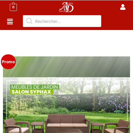
0
Accueil
/
Meuble Moderne
/
Meuble jardin
Tunisie
/
Salon de Jardin Tunisie
/
Salon 5P
/ SALON
JARDIN SYPHAX- 5 PLACES – Dark Taupe
Promo