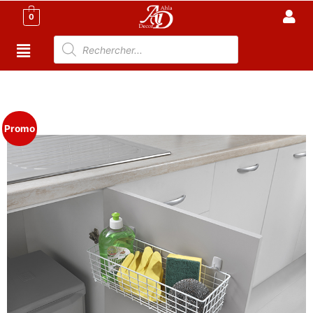
0
Accueil
/
Cuisine
/
Accessoire Cuisine Tunisie
/ PANIER
MULTI SERVICES
Promo