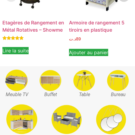
Etagères de Rangement en
Armoire de rangement 5
Métal Rotatives – Showme
tiroirs en plastique
د.ت
89
Note
5.00
Lire la suite
Ajouter au panier
sur 5
Meuble TV
Buffet
Table
Bureau