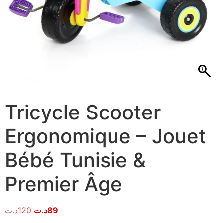
Tricycle Scooter
Ergonomique – Jouet
Bébé Tunisie &
Premier Âge
د.ت
120
د.ت
89