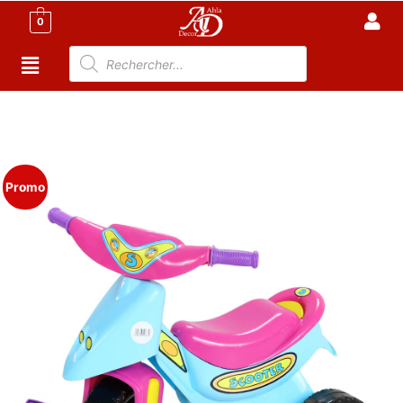
0
Accueil
/
Meuble Moderne
/
Nouveaux Produit
/ Tricycle
Scooter Ergonomique – Jouet Bébé Tunisie & Premier
Âge
Promo