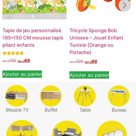
Tapis de jeu personnalisé
Tricycle Sponge Bob
195*150 CM mousse tapis
Unisexe – Jouet Enfant
pliant enfants
Tunisie (Orange ou
Pistache)
Note
د.ت
120
د.ت
69
د.ت
120
د.ت
89
4.60
sur 5
Ajouter au panier
Ajouter au panier
Meuble TV
Buffet
Table
Bureau