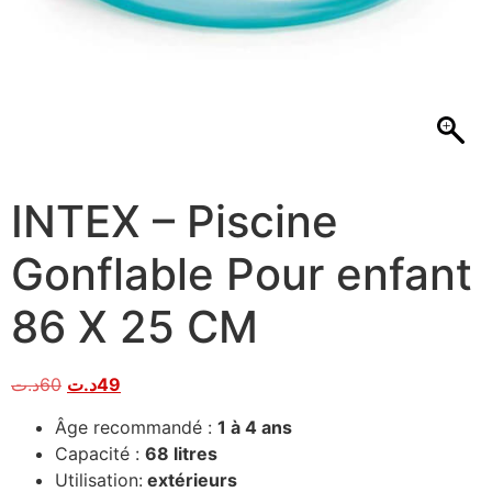
INTEX – Piscine
Gonflable Pour enfant
86 X 25 CM
د.ت
60
د.ت
49
Âge recommandé :
1 à 4 ans
Capacité :
68 litres
Utilisation:
extérieurs