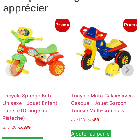
apprécier
Promo
Promo
Tricycle Sponge Bob
Tricycle Moto Galaxy avec
Unisexe – Jouet Enfant
Casque – Jouet Garçon
Tunisie (Orange ou
Tunisie Multi-couleurs
Pistache)
د.ت
120
د.ت
89
د.ت
120
د.ت
89
Ajouter au panier