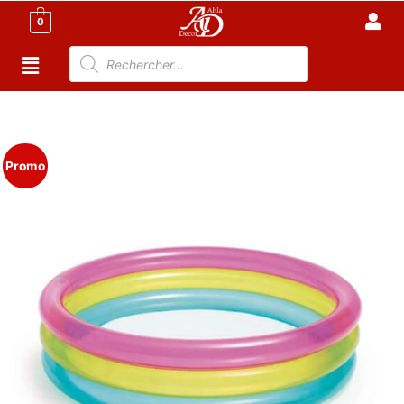
0
Accueil
/
Meuble Moderne
/
Nouveaux Produit
/ INTEX –
Piscine Gonflable Pour enfant 86 X 25 CM
Promo