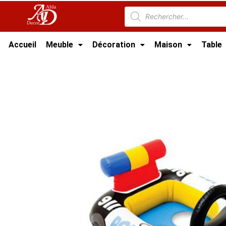
Accueil
Meuble
Décoration
Maison
Table
Accueil
/
Jouet tunisie
/ Flotteur de Piscine p