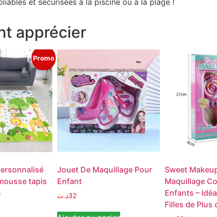
iables et sécurisées à la piscine ou à la plage !
t apprécier
Promo
personnalisé
Jouet De Maquillage Pour
Sweet Makeup 
mousse tapis
Enfant
Maquillage Co
s
Enfants – Idéa
د.ت
32
Filles de Plus