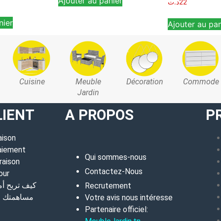
Ajouter au panier
د.ت
22
nier
Ajouter au pan
Cuisine
Meuble
Décoration
Commode
Jardin
LIENT
A PROPOS
P
aison
aiement
Qui sommes-nous
raison
Contactez-Nous
our
كيف تربح أ
Recrutement
مساهمتك في
Votre avis nous intéresse
Partenaire officiel: