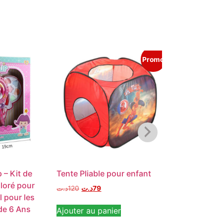
Promo
– Kit de
Tente Pliable pour enfant
Dino Track – 
loré pour
Voitures avec
د.ت
120
د.ت
79
l pour les
د.ت
25
 de 6 Ans
Ajouter au panier