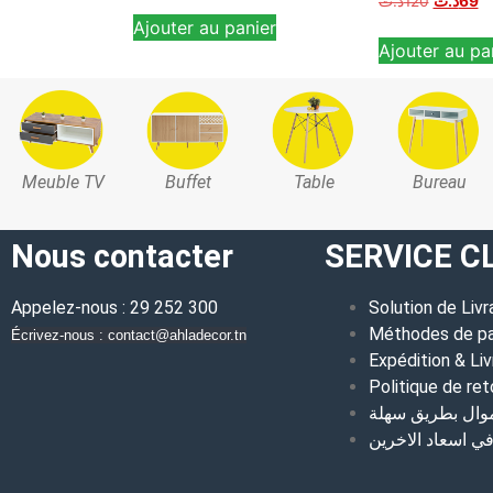
د.ت
120
د.ت
69
4.60
Ajouter au panier
sur 5
Ajouter au pa
Meuble TV
Buffet
Table
Bureau
Nous contacter
SERVICE C
Appelez-nous : 29 252 300
Solution de Livr
Méthodes de p
Écrivez-nous : contact@ahladecor.tn
Expédition & Liv
Politique de ret
موال بطريق سهلة
 اسعاد الاخرين