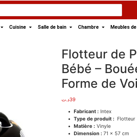
Cuisine
Salle de bain
Chambre
Meubles de
our Bébé – Bouée Gonflable, Forme de Voiture, Intex
Flotteur de 
Bébé – Bouée
Forme de Voi
د.ت
39
Fabricant :
Intex
Type de produit :
Flotteur
Matière :
Vinyle
Dimension :
71 x 57 cm