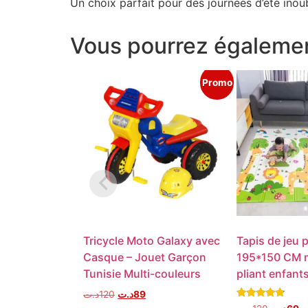
Un choix parfait pour des journées d’été inoubl
Vous pourrez égalemen
Promo
Tricycle Moto Galaxy avec
Tapis de jeu 
Casque – Jouet Garçon
195*150 CM 
Tunisie Multi-couleurs
pliant enfant
د.ت
120
د.ت
89
Note