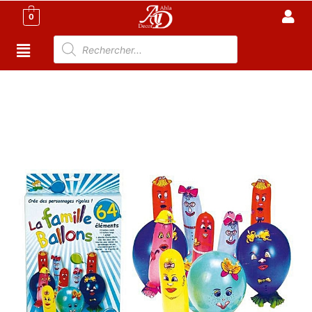
0
Accueil
/
Jouet tunisie
/ Famille Ballon – 64 ballons
multicolores