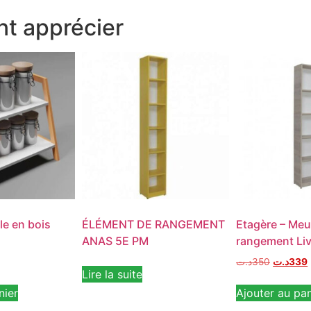
t apprécier
le en bois
ÉLÉMENT DE RANGEMENT
Etagère – Meu
ANAS 5E PM
rangement Liv
د.ت
350
د.ت
339
Lire la suite
nier
Ajouter au pan