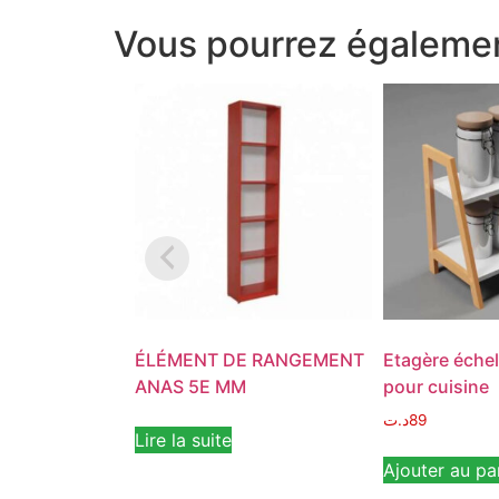
Vous pourrez égalemen
ÉLÉMENT DE RANGEMENT
Etagère échel
ANAS 5E MM
pour cuisine
د.ت
89
Lire la suite
Ajouter au pa