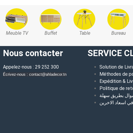
Meuble TV
Buffet
Table
Bureau
Nous contacter
SERVICE C
Appelez-nous : 29 252 300
Solution de Livr
Méthodes de p
Écrivez-nous : contact@ahladecor.tn
Expédition & Liv
Politique de ret
موال بطريق سهلة
 اسعاد الاخرين