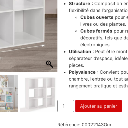
Structure
: Composition en
flexibilité dans l’organisati
Cubes ouverts
pour e
livres ou des plantes.
Cubes fermés
pour ra
décoratifs, tels que d
électroniques.
Utilisation
: Peut être mont
séparateur d’espace, idéal
pièces.
Polyvalence
: Convient pour
chambre, l’entrée ou tout a
rangement pratique et esth
Ajouter au panier
Référence:
00022143Om