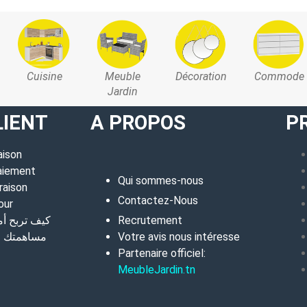
Cuisine
Meuble
Décoration
Commode
Jardin
LIENT
A PROPOS
P
aison
aiement
Qui sommes-nous
raison
Contactez-Nous
our
كيف تربح أ
Recrutement
مساهمتك في
Votre avis nous intéresse
Partenaire officiel:
MeubleJardin.tn