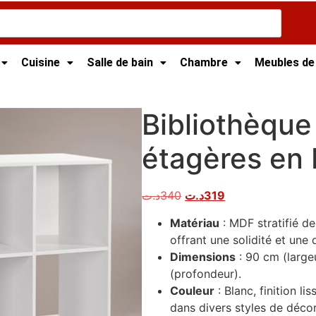
Cuisine
Salle de bain
Chambre
Meubles de
t
/ Bibliothèque cubique à 9 étagères en bois blanc
Bibliothèque
étagères en 
د.ت
340
د.ت
319
Matériau
: MDF stratifié de
offrant une solidité et une 
Dimensions
: 90 cm (large
(profondeur).
Couleur
: Blanc, finition l
dans divers styles de décor