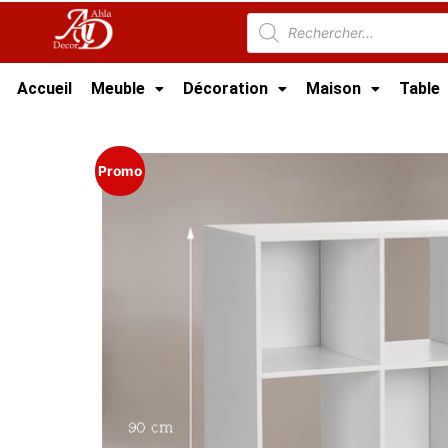
Accueil
Meuble
Décoration
Maison
Table
Accueil
/
Meuble Moderne
/
Nouveaux Produi
Promo