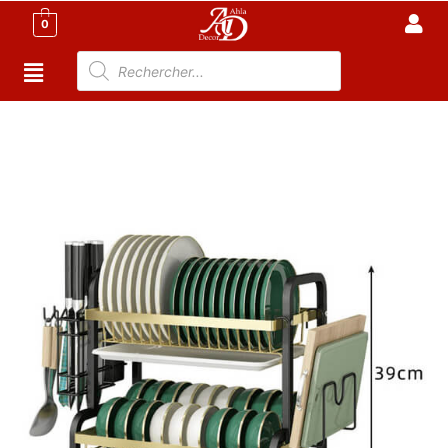
0
Accueil
/
Cuisine
/
Accessoire Cuisine
Tunisie
/ Égouttoir à vaisselle à deux couches