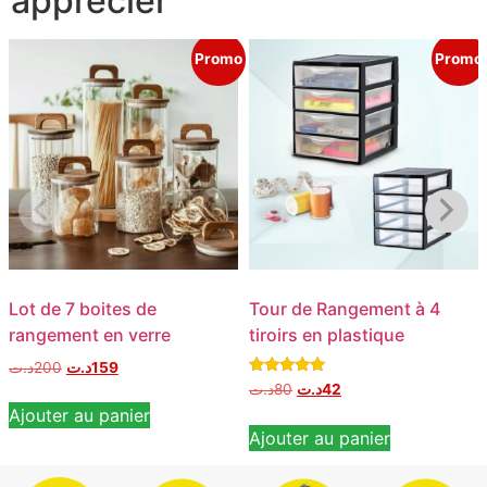
apprécier
Promo
Promo
Lot de 7 boites de
Tour de Rangement à 4
rangement en verre
tiroirs en plastique
د.ت
200
د.ت
159
Note
د.ت
80
د.ت
42
5.00
Ajouter au panier
sur 5
Ajouter au panier