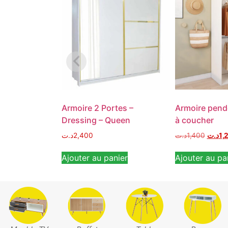
Armoire 2 Portes –
Armoire pend
Dressing – Queen
à coucher
د.ت
2,400
د.ت
1,400
د.ت
1,
Ajouter au panier
Ajouter au pa