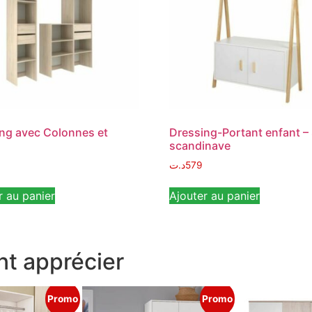
ng avec Colonnes et
Dressing-Portant enfant – 
scandinave
د.ت
579
r au panier
Ajouter au panier
t apprécier
Promo
Promo