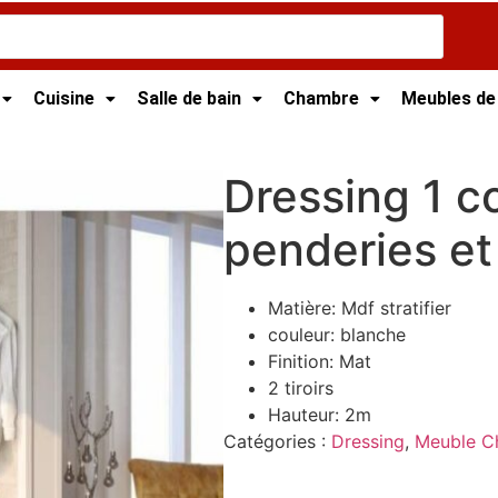
Cuisine
Salle de bain
Chambre
Meubles de
ng 1 colonne 2 penderies et 2 tiroirs
Dressing 1 c
penderies et 
Matière: Mdf stratifier
couleur: blanche
Finition: Mat
2 tiroirs
Hauteur: 2m
Catégories :
Dressing
,
Meuble C