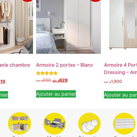
erie chambre
Armoire 2 portes – Blanc
Armoire 4 Por
Dressing – A
Note
د.ت
650
د.ت
629
210
د.ت
1,900
5.00
sur 5
Ajouter au panier
nier
Ajouter au pan