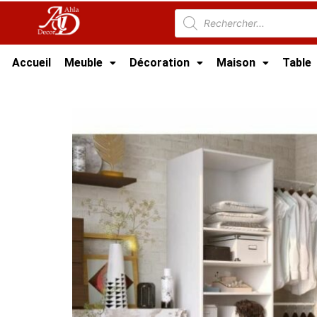
Accueil
Meuble
Décoration
Maison
Table
Accueil
/
Meuble Chambre
/
Dressing
/ Dressi