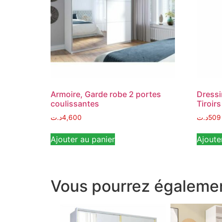
Armoire, Garde robe 2 portes
Dressi
coulissantes
Tiroirs
د.ت
4,600
د.ت
509
Ajouter au panier
Ajoute
Vous pourrez égalemen