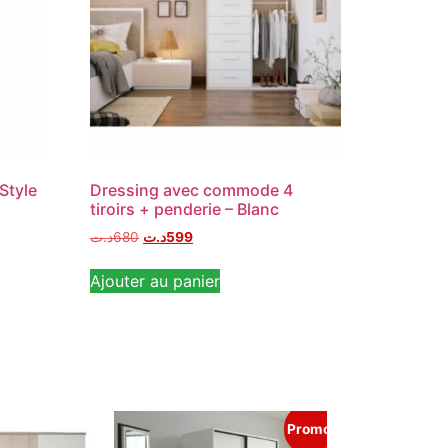
Style
Dressing avec commode 4
tiroirs + penderie – Blanc
د.ت
680
د.ت
599
Ajouter au panier
Promo