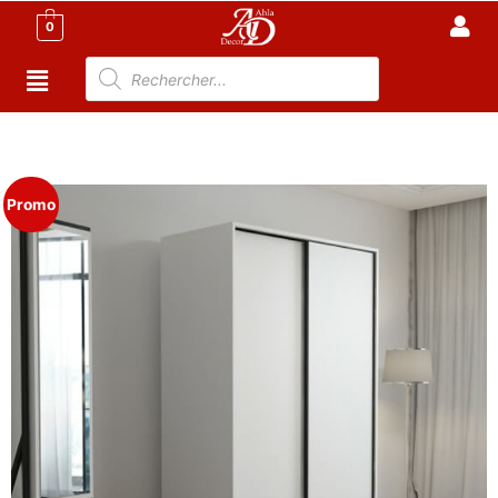
0
Accueil
/
Meuble Chambre
/
Dressing
/ Armoire
Coulissante 2 portes – L: 80cm
Promo