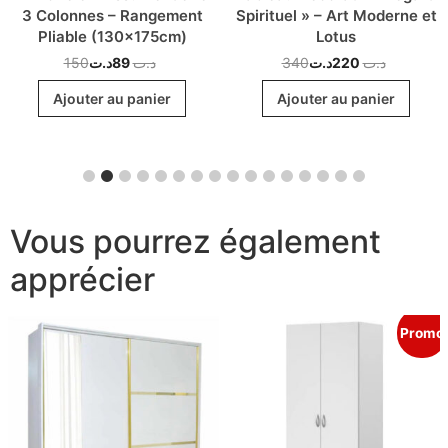
3 Colonnes – Rangement
Spirituel » – Art Moderne et
Pliable (130x175cm)
Lotus
150
د.ت
89
د.ت
340
د.ت
220
د.ت
Ajouter au panier
Ajouter au panier
Vous pourrez également
apprécier
Promo