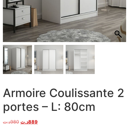
Armoire Coulissante 2
portes – L: 80cm
د.ت
980
د.ت
889