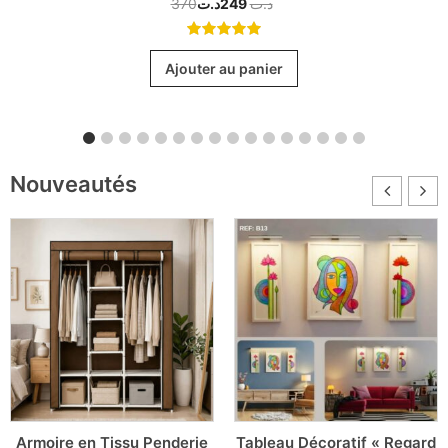
370
د.ت
249
د.ت
5.00
out
of 5
Ajouter au panier
Nouveautés
Armoire en Tissu Penderie
Tableau Décoratif « Regard