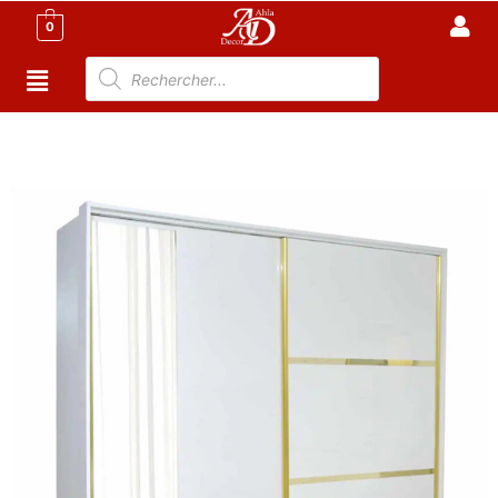
0
Accueil
/
Meuble Chambre
/
Dressing
/ Armoire 2 Portes
– Dressing – Queen