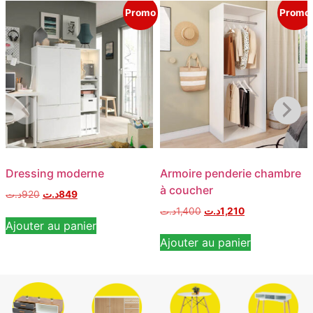
Promo
Promo
Dressing moderne
Armoire penderie chambre
à coucher
د.ت
920
د.ت
849
د.ت
1,400
د.ت
1,210
Ajouter au panier
Ajouter au panier