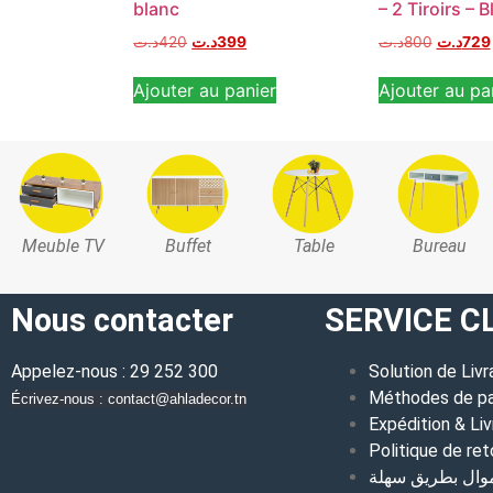
blanc
– 2 Tiroirs – 
د.ت
420
د.ت
399
د.ت
800
د.ت
729
Ajouter au panier
Ajouter au pa
Meuble TV
Buffet
Table
Bureau
Nous contacter
SERVICE C
Appelez-nous : 29 252 300
Solution de Livr
Méthodes de p
Écrivez-nous : contact@ahladecor.tn
Expédition & Liv
Politique de ret
موال بطريق سهلة