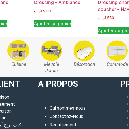
Blanc
Dressing – Ambiance
Dressing cha
coucher – Ha
د.ت
1,900
د.ت
1,550
nier
Ajouter au panier
Ajouter au pan
Cuisine
Meuble
Décoration
Commode
Jardin
LIENT
A PROPOS
P
aison
aiement
Qui sommes-nous
raison
Contactez-Nous
our
كيف تربح أ
Recrutement