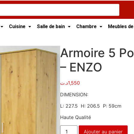
Cuisine
Salle de bain
Chambre
Meubles de
re 5 Portes – Dressing – ENZO
Armoire 5 Po
– ENZO
د.ت
1,550
DIMENSION:
L: 227.5 H: 206.5 P: 59cm
Haute Qualité
Ajouter au panier