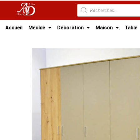
Accueil
Meuble
Décoration
Maison
Table
Accueil
/
Meuble Chambre
/
Dressing
/ Armoi