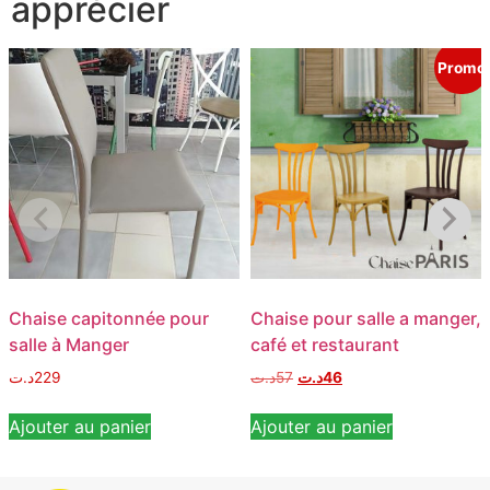
apprécier
Promo
Chaise capitonnée pour
Chaise pour salle a manger,
salle à Manger
café et restaurant
د.ت
229
د.ت
57
د.ت
46
Ajouter au panier
Ajouter au panier