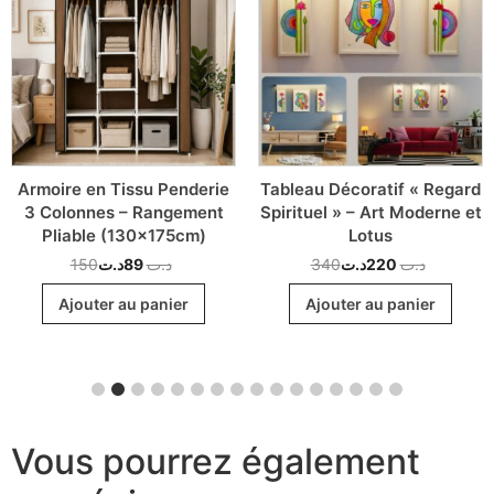
Armoire en Tissu Penderie
Tableau Décoratif « Regard
3 Colonnes – Rangement
Spirituel » – Art Moderne et
Pliable (130x175cm)
Lotus
150
د.ت
89
د.ت
340
د.ت
220
د.ت
Ajouter au panier
Ajouter au panier
Vous pourrez également