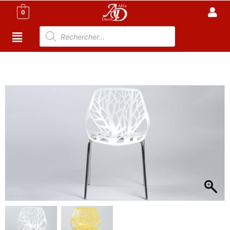
0
Accueil
/
Maison
/
CHAISE TUNISIE
/
Chaise de
Cuisine
/ Chaise