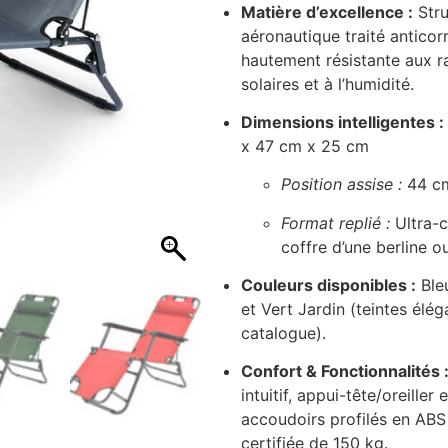
Matière d’excellence :
Stru
aéronautique traité anticor
hautement résistante aux r
solaires et à l’humidité.
Dimensions intelligentes :
x 47 cm x 25 cm
Position assise :
44 c
Format replié :
Ultra-c
coffre d’une berline 
Couleurs disponibles :
Bleu
et Vert Jardin (teintes élé
catalogue).
Confort & Fonctionnalités 
intuitif, appui-tête/oreill
accoudoirs profilés en ABS
certifiée de 150 kg.