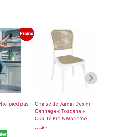
Promo
che-pied pas
Chaise de Jardin Design
Chaise Longue
Cannage « Toscana » |
Massif 3 Posit
Qualité Pro & Moderne
Confort et Él
Naturel
د.ت
59
ier
د.ت
220
د.ت
159