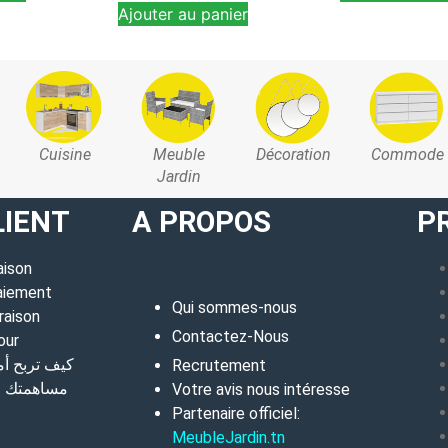
Ajouter au panier
Cuisine
Meuble
Décoration
Commode
Jardin
LIENT
A PROPOS
P
aison
aiement
Qui sommes-nous
raison
Contactez-Nous
our
كيف تربح أ
Recrutement
مساهمتك في
Votre avis nous intéresse
Partenaire officiel:
MeubleJardin.tn