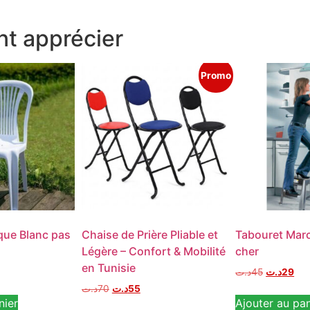
t apprécier
Promo
que Blanc pas
Chaise de Prière Pliable et
Tabouret Mar
Légère – Confort & Mobilité
cher
en Tunisie
د.ت
45
د.ت
29
د.ت
70
د.ت
55
nier
Ajouter au pan