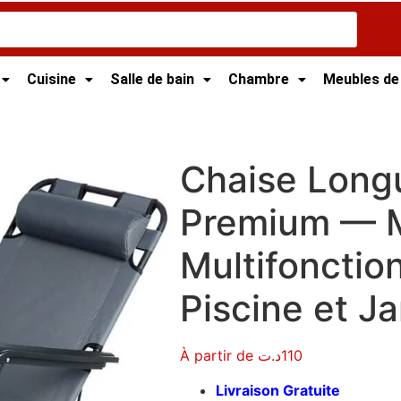
Cuisine
Salle de bain
Chambre
Meubles de
isie
/
Mobilier de jardin Tunisie
/ Chaise Longue Pliante Pr
Chaise Longu
Premium — M
Multifonctio
Piscine et Ja
À partir de
د.ت
110
Livraison Gratuite