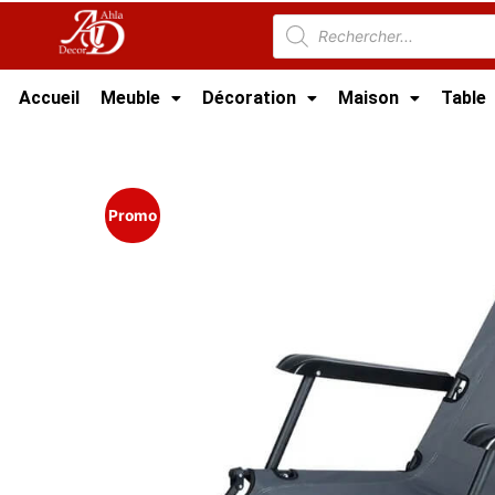
Accueil
Meuble
Décoration
Maison
Table
Accueil
/
Meuble Moderne
/
Meuble jardin Tun
Plage, Piscine et Jardin
Promo