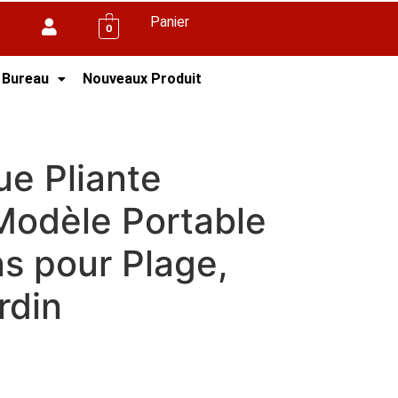
Panier
0
 Bureau
Nouveaux Produit
emium — Modèle Portable Multifonctions pour
e Pliante
odèle Portable
ns pour Plage,
rdin