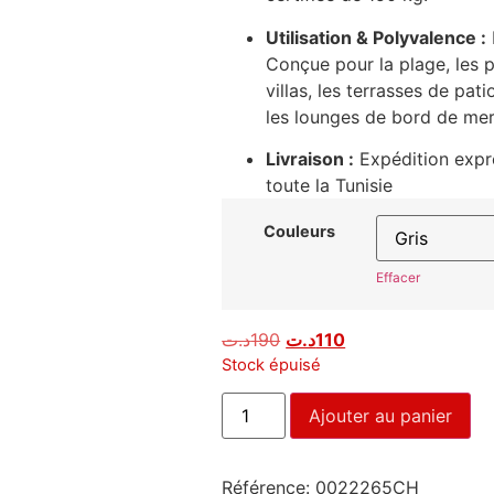
Utilisation & Polyvalence :
Conçue pour la plage, les pi
villas, les terrasses de pat
les lounges de bord de mer
Livraison :
Expédition expre
toute la Tunisie
Couleurs
Effacer
د.ت
190
د.ت
110
Stock épuisé
Ajouter au panier
Référence:
0022265CH