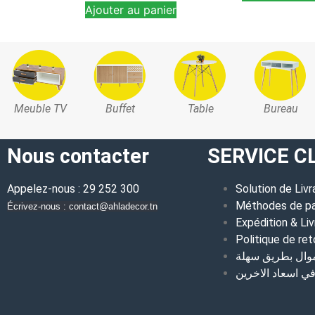
Ajouter au panier
Meuble TV
Buffet
Table
Bureau
Nous contacter
SERVICE C
Appelez-nous : 29 252 300
Solution de Livr
Méthodes de p
Écrivez-nous : contact@ahladecor.tn
Expédition & Liv
Politique de ret
موال بطريق سهلة
 اسعاد الاخرين