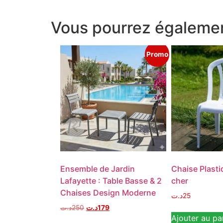
Vous pourrez égalemen
Promo
Ensemble de Jardin
Chaise Plasti
Lafayette : Table Basse & 2
cher
Chaises Design Moderne
د.ت
25
د.ت
250
د.ت
179
Ajouter au pa