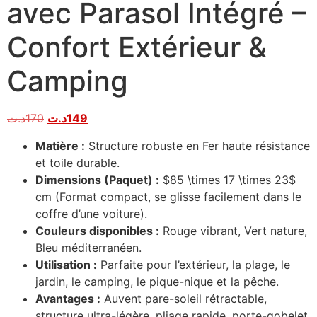
avec Parasol Intégré –
Confort Extérieur &
Camping
د.ت
170
د.ت
149
Matière :
Structure robuste en Fer haute résistance
et toile durable.
Dimensions (Paquet) :
$85 \times 17 \times 23$
cm (Format compact, se glisse facilement dans le
coffre d’une voiture).
Couleurs disponibles :
Rouge vibrant, Vert nature,
Bleu méditerranéen.
Utilisation :
Parfaite pour l’extérieur, la plage, le
jardin, le camping, le pique-nique et la pêche.
Avantages :
Auvent pare-soleil rétractable,
structure ultra-légère, pliage rapide, porte-gobelet