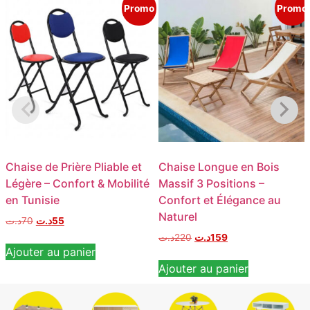
Promo
Promo
Chaise de Prière Pliable et
Chaise Longue en Bois
Légère – Confort & Mobilité
Massif 3 Positions –
en Tunisie
Confort et Élégance au
Naturel
د.ت
70
د.ت
55
د.ت
220
د.ت
159
Ajouter au panier
Ajouter au panier