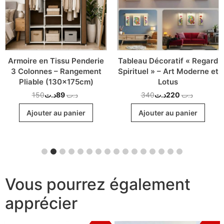
Armoire en Tissu Penderie
Tableau Décoratif « Regard
3 Colonnes – Rangement
Spirituel » – Art Moderne et
Pliable (130x175cm)
Lotus
150
د.ت
89
د.ت
340
د.ت
220
د.ت
Ajouter au panier
Ajouter au panier
Vous pourrez également
apprécier