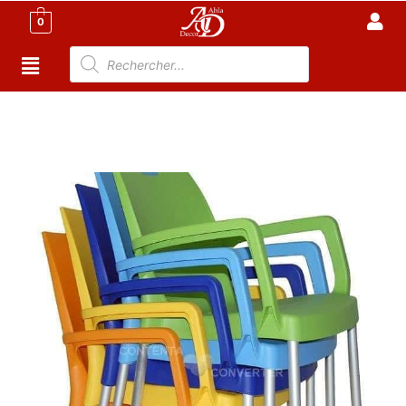
0
Accueil
/
Meuble Moderne
/
Meuble jardin
Tunisie
/
Chaise De Jardin
/ Chaise avec piétements en
aluminium