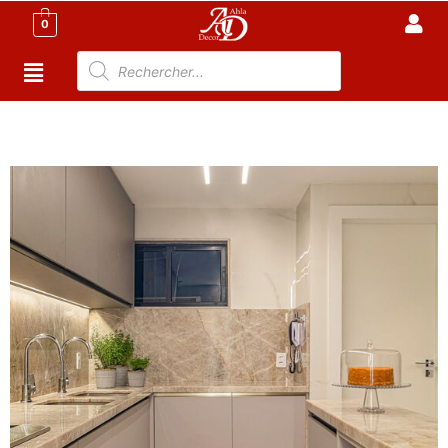
0
Accueil
/
Cuisine
/
Cuisine tunisie
/ Cuisine Moderne
Taupe – high Gloss