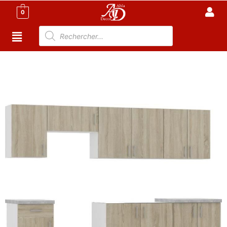
0
Accueil
/
Cuisine
/
Cuisine tunisie
/ Cuisine Moderne
complète 05