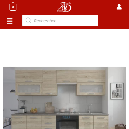
0
Accueil
/
Cuisine
/
Cuisine tunisie
/ Cuisine Moderne
complète 08