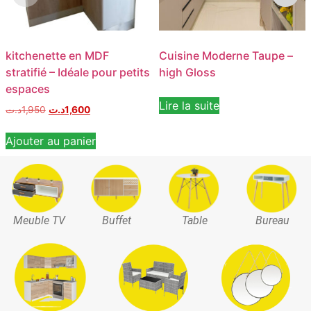
kitchenette en MDF
Cuisine Moderne Taupe –
stratifié – Idéale pour petits
high Gloss
espaces
Lire la suite
د.ت
1,950
د.ت
1,600
Ajouter au panier
Meuble TV
Buffet
Table
Bureau