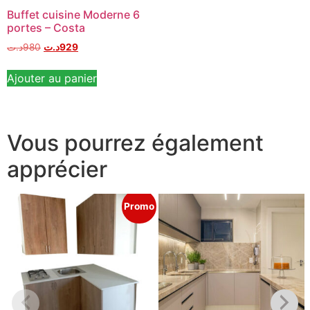
Buffet cuisine Moderne 6
portes – Costa
د.ت
980
د.ت
929
Ajouter au panier
Vous pourrez également
apprécier
Promo