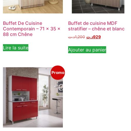
Buffet De Cuisine
Buffet de cuisine MDF
Contemporain – 71 x 35 x
stratifier – chêne et blanc
88 cm Chêne
د.ت
1,200
د.ت
929
Lire la suite
Ajouter au panier
Promo