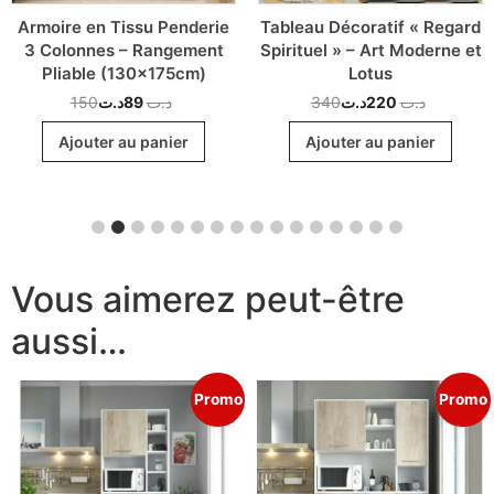
Armoire en Tissu Penderie
Tableau Décoratif « Regard
3 Colonnes – Rangement
Spirituel » – Art Moderne et
Pliable (130x175cm)
Lotus
150
د.ت
89
د.ت
340
د.ت
220
د.ت
Ajouter au panier
Ajouter au panier
Vous aimerez peut-être
aussi…
Promo
Promo