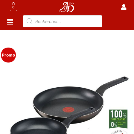
0
Accueil
/
Cuisine
/
Casseroles et poêles
/ Tefal Set deux
poêles 28cm & 24 cm Extra Cook & Clean
Promo