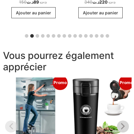
150
د.ت
89
د.ت
340
د.ت
220
د.ت
Ajouter au panier
Ajouter au panier
Vous pourrez également
apprécier
Promo
Promo