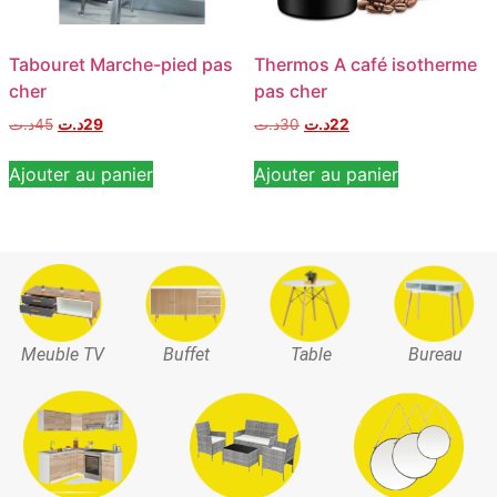
Tabouret Marche-pied pas
Thermos A café isotherme
cher
pas cher
د.ت
45
د.ت
29
د.ت
30
د.ت
22
Ajouter au panier
Ajouter au panier
Meuble TV
Buffet
Table
Bureau