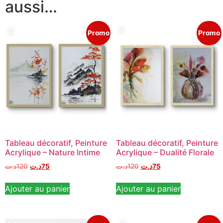
aussi…
Promo
Promo
Tableau décoratif, Peinture
Tableau décoratif, Peinture
Acrylique – Nature Intime
Acrylique – Dualité Florale
د.ت
120
د.ت
75
د.ت
120
د.ت
75
Ajouter au panier
Ajouter au panier