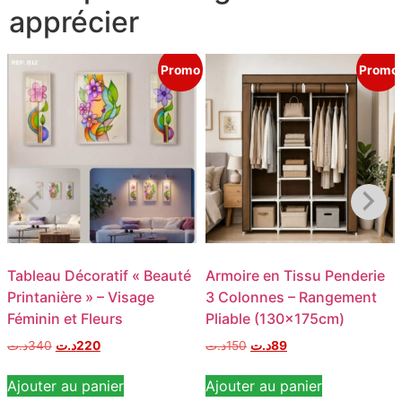
apprécier
Promo
Promo
Tableau Décoratif « Beauté
Armoire en Tissu Penderie
Printanière » – Visage
3 Colonnes – Rangement
Féminin et Fleurs
Pliable (130x175cm)
د.ت
340
د.ت
220
د.ت
150
د.ت
89
Ajouter au panier
Ajouter au panier