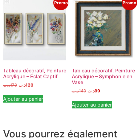
Promo
Promo
Tableau décoratif, Peinture
Tableau décoratif, Peinture
Acrylique – Éclat Captif
Acrylique – Symphonie en
Vase
د.ت
170
د.ت
120
د.ت
140
د.ت
99
Ajouter au panier
Ajouter au panier
Vous pourrez également