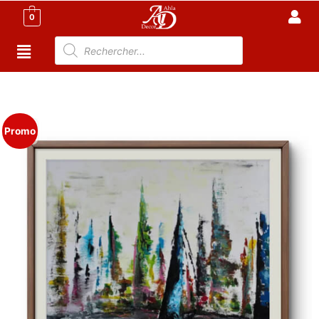
0
Accueil
/
Meuble Moderne
/
Nouveaux Produit
/ Tableau
décoratif, Peinture Acrylique – Rêve Nautique
Promo