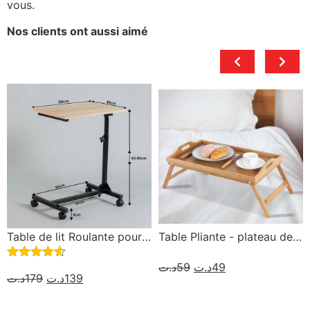
vous.
Nos clients ont aussi aimé
Roulante pour
Table Pliante - plateau de
Table de lit p
 Offert
lit
: modèle roula
د.ت
59
د.ت
49
Note
5.00
39
د.ت
180
د.ت
13
sur 5