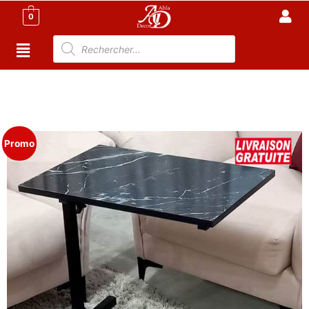
0
Accueil
/
Meubles de Bureau
/
Bureaux
Informatiques
/ Table de lit pour ordinateur : modèle
roulant et réglable
Promo