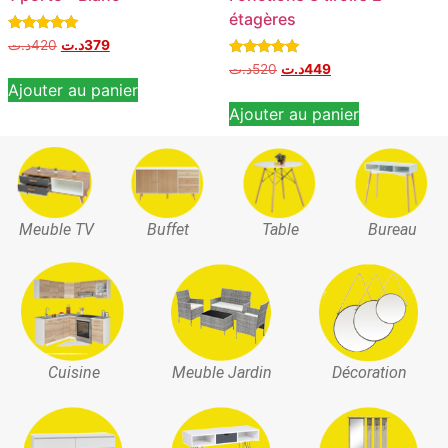
étagères
Note
د.ت
420
د.ت
379
5.00
Note
sur 5
د.ت
520
د.ت
449
5.00
Ajouter au panier
sur 5
Ajouter au panier
Meuble TV
Buffet
Table
Bureau
Cuisine
Meuble Jardin
Décoration