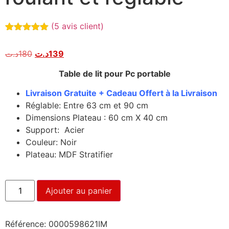
(
5
avis client)
Noté
5
5.00
sur 5
د.ت
180
د.ت
139
basé sur
notations
client
Table de lit pour Pc portable
Livraison Gratuite + Cadeau Offert à la Livraison
Réglable: Entre 63 cm et 90 cm
Dimensions Plateau : 60 cm X 40 cm
Support: Acier
Couleur: Noir
Plateau: MDF Stratifier
Ajouter au panier
Référence:
0000598621IM