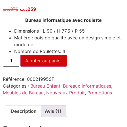
Noté
1
5.00
sur 5
د.ت
370
د.ت
259
basé sur
notation
client
Bureau informatique avec roulette
Dimensions : L 90 / H 77.5 / P 55
Matière : bois de qualité avec un design simple et
moderne
Nombre de Roulettes: 4
Ajouter au panier
Référence:
00021995SF
Catégories :
Bureau Enfant
,
Bureaux Informatiques
,
Meubles de Bureau
,
Nouveaux Produit
,
Promotions
Description
Avis (1)