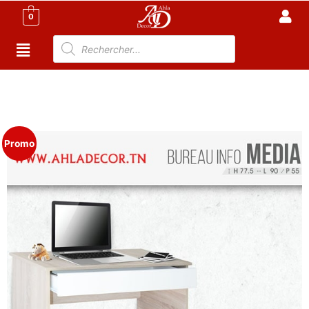
0
Accueil
/
Meubles de Bureau
/
Bureaux
Informatiques
/ Media – Bureau informatique sur
roulettes avec Grand tiroir
Promo