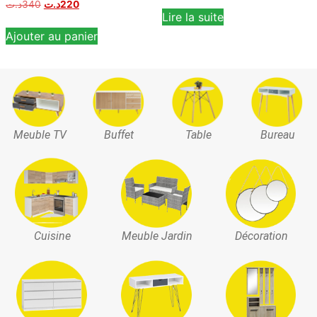
د.ت
340
د.ت
220
Lire la suite
Ajouter au panier
Meuble TV
Buffet
Table
Bureau
Cuisine
Meuble Jardin
Décoration