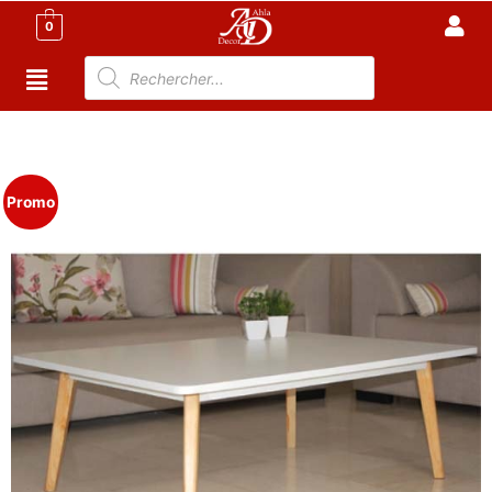
0
Accueil
/
TABLE TUNISIE
/
TABLE BASSE
/ Table Basse
(TC)
Promo