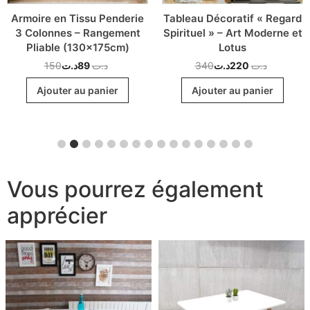
Armoire en Tissu Penderie
Tableau Décoratif « Regard
3 Colonnes – Rangement
Spirituel » – Art Moderne et
Pliable (130x175cm)
Lotus
150
د.ت
89
د.ت
340
د.ت
220
د.ت
Ajouter au panier
Ajouter au panier
Vous pourrez également
apprécier