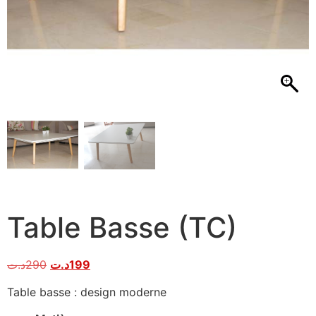
Table Basse (TC)
د.ت
290
د.ت
199
Table basse : design moderne