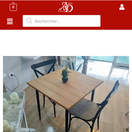
0
Accueil
/
Meuble Moderne
/
Meuble jardin
Tunisie
/
TABLE D'EXTERIEUR
/ Table vintage Tunisie
80*80