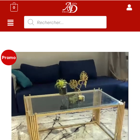
0
Accueil
/
Meuble Moderne
/
Nouveaux Produit
/ Table
Salon rectangulaire – plateau en verre – Anteli
Promo