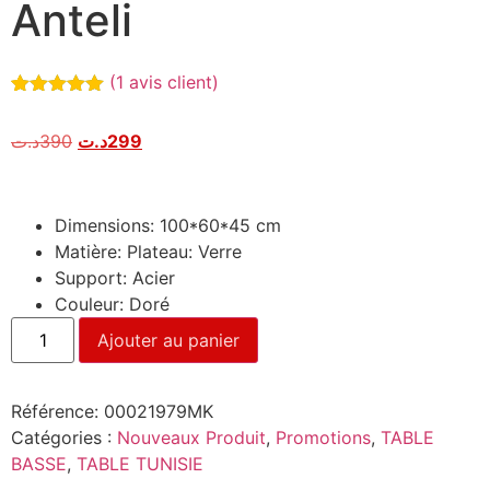
Anteli
(
1
avis client)
Noté
1
5.00
sur 5
د.ت
390
د.ت
299
basé sur
notation
client
Dimensions: 100*60*45 cm
Matière: Plateau: Verre
Support: Acier
Couleur: Doré
Ajouter au panier
Référence:
00021979MK
Catégories :
Nouveaux Produit
,
Promotions
,
TABLE
BASSE
,
TABLE TUNISIE