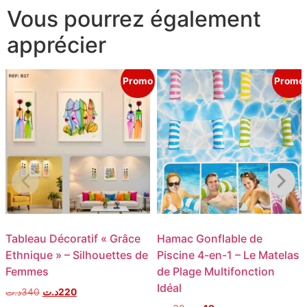
Vous pourrez également
apprécier
Promo
Promo
Tableau Décoratif « Grâce
Hamac Gonflable de
Ethnique » – Silhouettes de
Piscine 4-en-1 – Le Matelas
Femmes
de Plage Multifonction
Idéal
د.ت
340
د.ت
220