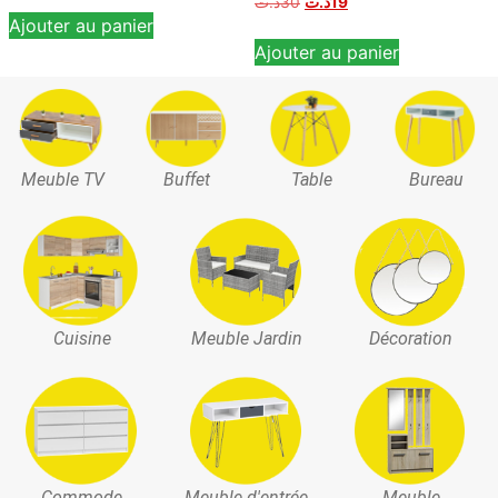
د.ت
30
د.ت
19
Ajouter au panier
Ajouter au panier
Meuble TV
Buffet
Table
Bureau
Cuisine
Meuble Jardin
Décoration
Commode
Meuble d'entrée
Meuble