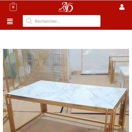
0
Accueil
/
Meuble Moderne
/
Nouveaux Produit
/ Table
Salon rectangulaire – plateau effet marbre Blanc – Anteli