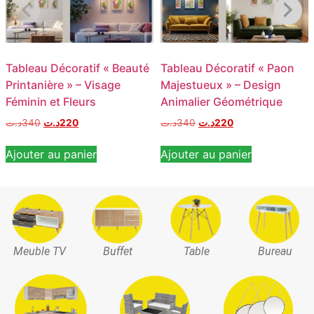
Tableau Décoratif « Beauté
Tableau Décoratif « Paon
Printanière » – Visage
Majestueux » – Design
Féminin et Fleurs
Animalier Géométrique
د.ت
340
د.ت
220
د.ت
340
د.ت
220
Ajouter au panier
Ajouter au panier
Meuble TV
Buffet
Table
Bureau