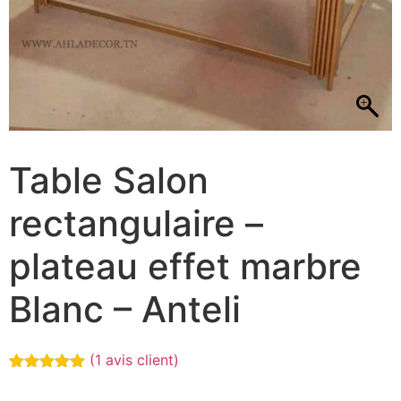
Table Salon
rectangulaire –
plateau effet marbre
Blanc – Anteli
(
1
avis client)
Noté
1
5.00
sur 5