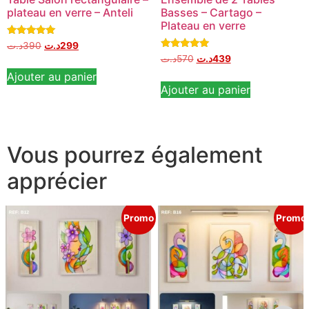
plateau en verre – Anteli
Basses – Cartago –
Plateau en verre
Note
د.ت
390
د.ت
299
5.00
Note
د.ت
570
د.ت
439
sur 5
5.00
sur 5
Ajouter au panier
Ajouter au panier
Vous pourrez également
apprécier
Promo
Promo