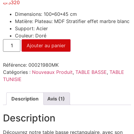
د.ت
320
basé sur
notation
client
Dimensions: 100*60*45 cm
Matière: Plateau: MDF Stratifier effet marbre blanc
Support: Acier
Couleur: Doré
Ajouter au panier
Référence:
00021980MK
Catégories :
Nouveaux Produit
,
TABLE BASSE
,
TABLE
TUNISIE
Description
Avis (1)
Description
Découvrez notre table basse rectangulaire, avec son