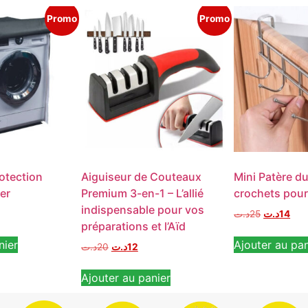
Promo
Promo
otection
Aiguiseur de Couteaux
Mini Patère du
er
Premium 3-en-1 – L’allié
crochets pour
indispensable pour vos
د.ت
25
د.ت
14
préparations et l’Aïd
nier
Ajouter au pan
د.ت
20
د.ت
12
Ajouter au panier