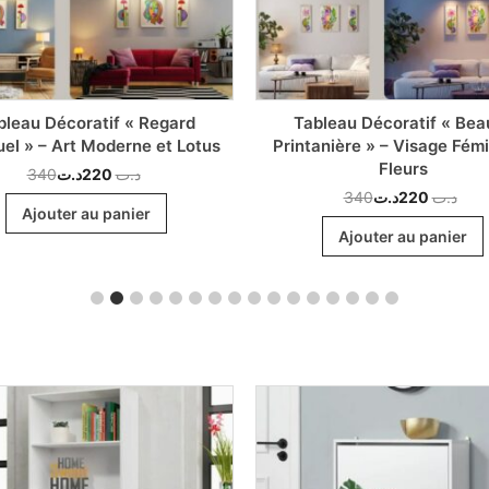
bleau Décoratif « Regard
Tableau Décoratif « Bea
uel » – Art Moderne et Lotus
Printanière » – Visage Fémi
Fleurs
340
د.ت
220
د.ت
340
د.ت
220
د.ت
Ajouter au panier
Ajouter au panier