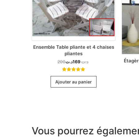
Ensemble Table pliante et 4 chaises
pliantes
cher avec
Étagèr
200
د.ت
169
د.ت
5.00
out
of 5
Ajouter au panier
r
Vous pourrez égalemen