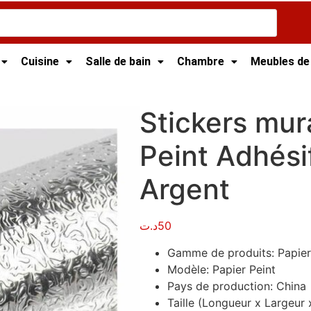
Cuisine
Salle de bain
Chambre
Meubles de
/ Stickers muraux Papier Peint Adhésif Pour Cuisine – Arge
Stickers mur
Peint Adhési
Argent
د.ت
50
Gamme de produits
: Papie
Modèle
: Papier Peint
Pays de production
: China
Taille (Longueur x Largeur