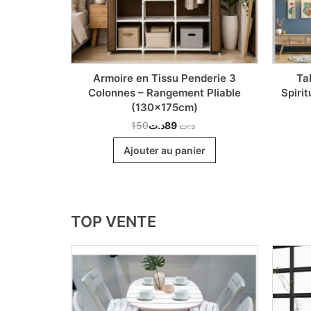
mium avec
Armoire en Tissu Penderie 3
Ta
Vêtement &
Colonnes – Rangement Pliable
Spirit
(130x175cm)
150
د.ت
89
د.ت
r
Ajouter au panier
TOP VENTE