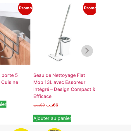
Promo
Promo
 porte 5
Seau de Nettoyage Flat
Tabouret Marc
 Cuisine
Mop 13L avec Essoreur
cher
Intégré – Design Compact &
د.ت
45
د.ت
29
Efficace
ier
Ajouter au pan
د.ت
80
د.ت
66
Ajouter au panier