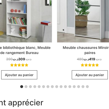
e bibliothèque blanc, Meuble
Meuble chaussures Miroir
de rangement Bureau
paires
390
د.ت
309
د.ت
480
د.ت
419
د.ت
5.00
out
5.00
out
of 5
of 5
Ajouter au panier
Ajouter au panier
t apprécier