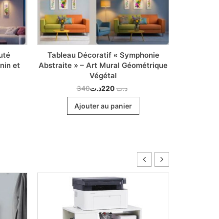
uté
Tableau Décoratif « Symphonie
Tableau D
nin et
Abstraite » – Art Mural Géométrique
Botaniq
Végétal
340
د.ت
220
د.ت
Ajouter au panier