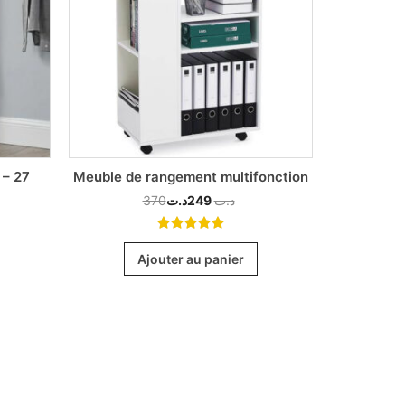
 – 27
Meuble de rangement multifonction
Dani – B
370
د.ت
249
د.ت
5.00
out
of 5
Ajouter au panier