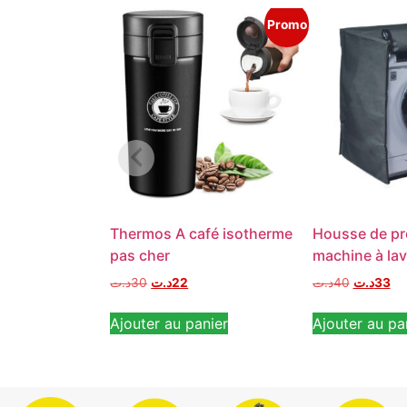
Promo
Thermos A café isotherme
Housse de pr
pas cher
machine à lav
د.ت
30
د.ت
22
د.ت
40
د.ت
33
Ajouter au panier
Ajouter au pa