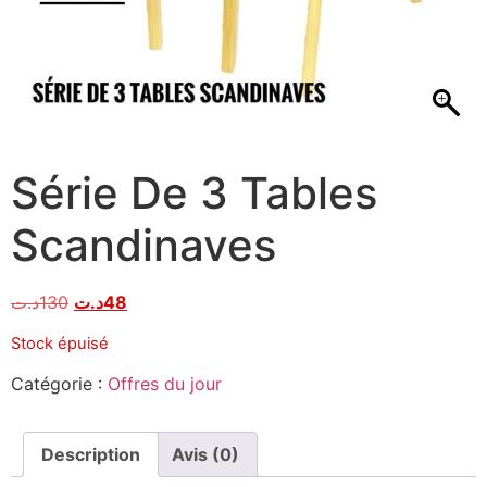
Série De 3 Tables
Scandinaves
د.ت
130
د.ت
48
Stock épuisé
Catégorie :
Offres du jour
Description
Avis (0)