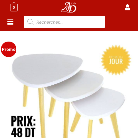
0
Accueil
/
Offres du jour
/ Série De 3 Tables Scandinaves
Promo