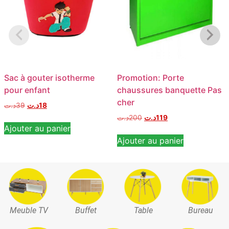
Sac à gouter isotherme
Promotion: Porte
pour enfant
chaussures banquette Pas
cher
د.ت
39
د.ت
18
د.ت
200
د.ت
119
Ajouter au panier
Ajouter au panier
Meuble TV
Buffet
Table
Bureau