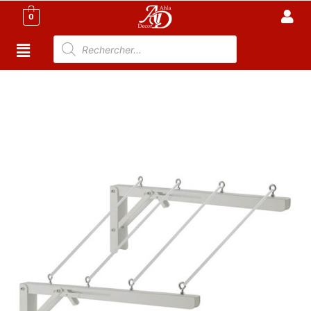
0
Accueil
/
Meuble Moderne
/
Nouveaux Produit
/ Sèche
linge pliable Mural 60 cm