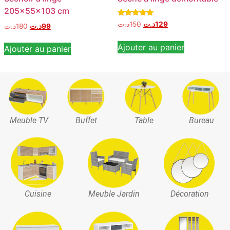
205x55x103 cm
Note
د.ت
150
د.ت
129
د.ت
180
د.ت
99
5.00
sur 5
Ajouter au panier
Ajouter au panier
Meuble TV
Buffet
Table
Bureau
Cuisine
Meuble Jardin
Décoration