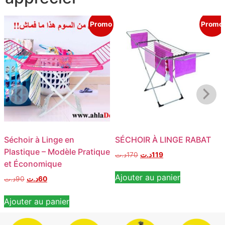
Promo
Promo
Séchoir à Linge en
SÉCHOIR À LINGE RABAT
Plastique – Modèle Pratique
د.ت
170
د.ت
119
et Économique
Ajouter au panier
د.ت
90
د.ت
60
Ajouter au panier