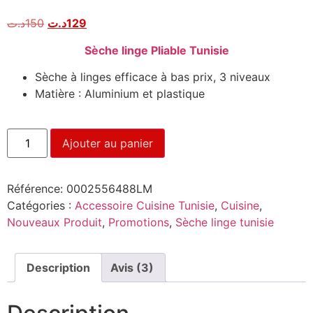
Noté
3
5.00
sur 5
د.ت
150
د.ت
129
basé sur
notations
client
Sèche linge Pliable Tunisie
Sèche à linges efficace à bas prix, 3 niveaux
Matière : Aluminium et plastique
Ajouter au panier
Référence:
0002556488LM
Catégories :
Accessoire Cuisine Tunisie
,
Cuisine
,
Nouveaux Produit
,
Promotions
,
Sèche linge tunisie
Description
Avis (3)