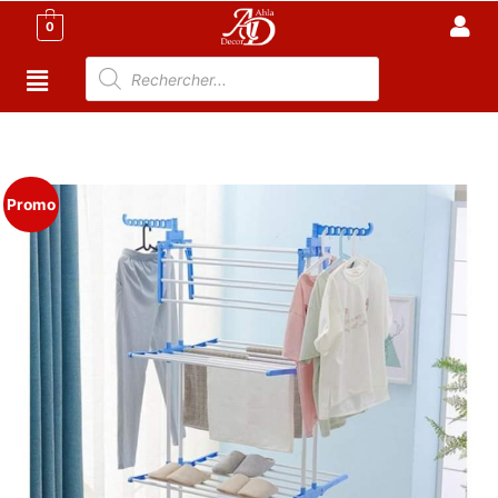
0
Accueil
/
Cuisine
/
Accessoire Cuisine Tunisie
/ Sèche à
linge démontable
Promo