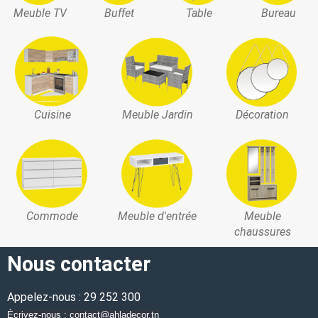
Meuble TV
Buffet
Table
Bureau
Cuisine
Meuble Jardin
Décoration
Commode
Meuble d'entrée
Meuble
chaussures
Nous contacter
Appelez-nous : 29 252 300
Écrivez-nous : contact@ahladecor.tn