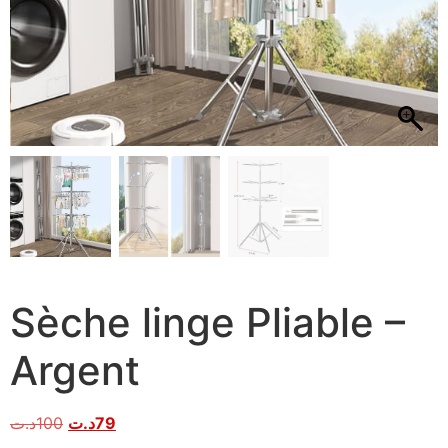
Sèche linge Pliable –
Argent
د.ت
100
د.ت
79