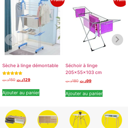
Sèche à linge démontable
Séchoir à linge
205x55x103 cm
Note
د.ت
150
د.ت
129
د.ت
180
د.ت
99
5.00
sur 5
Ajouter au panier
Ajouter au panier