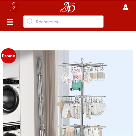
0
Accueil
/
Meuble Moderne
/
Nouveaux Produit
/ Sèche
linge Pliable – Argent
Promo