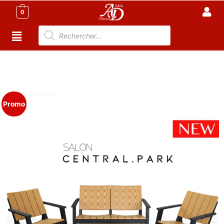
0
Accueil
/
Meuble Moderne
/
Meuble jardin
Tunisie
/
Salon de Jardin Tunisie
/
Salon 2P à 4P
/ Salon
de Jardin Marron/Noir – CENTRAL PARK
Promo