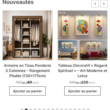
Nouveautés
Armoire en Tissu Penderie
Tableau Décoratif « Regard
3 Colonnes – Rangement
Spirituel » – Art Moderne et
Pliable (130x175cm)
Lotus
150
د.ت
89
د.ت
340
د.ت
220
د.ت
Ajouter au panier
Ajouter au panier