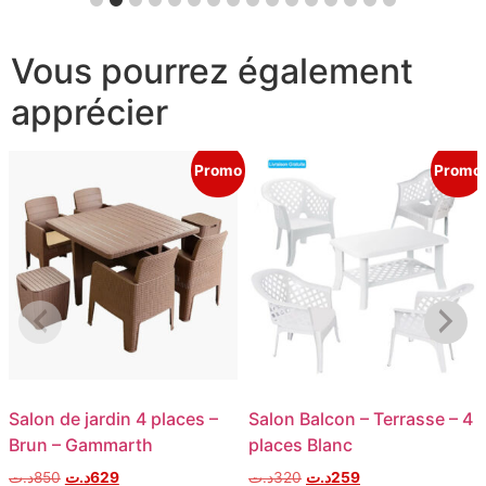
Vous pourrez également
apprécier
Promo
Promo
Salon de jardin 4 places –
Salon Balcon – Terrasse – 4
Brun – Gammarth
places Blanc
د.ت
850
د.ت
629
د.ت
320
د.ت
259