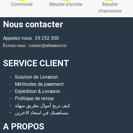
Commode
Meuble d'entrée
Meuble
chaussures
Nous contacter
Appelez-nous : 29 252 300
Écrivez-nous : contact@ahladecor.tn
SERVICE CLIENT
Solution de Livraison
Méthodes de paiement
Expédition & Livraison
Politique de retour
كيف تربح أموال بطريق سهلة
مساهمتك في اسعاد الاخرين
A PROPOS