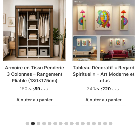
Armoire en Tissu Penderie
Tableau Décoratif « Regard
3 Colonnes – Rangement
Spirituel » – Art Moderne et
Pliable (130x175cm)
Lotus
150
د.ت
89
د.ت
340
د.ت
220
د.ت
Ajouter au panier
Ajouter au panier