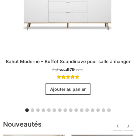
Bahut Moderne – Buffet Scandinave pour salle à manger
750
د.ت
679
د.ت
5.00
out
of 5
Ajouter au panier
Nouveautés