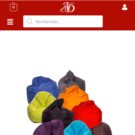
0
Accueil
/
Décoration tunisie
/
Pouf tunisie
/ Pouf Poire