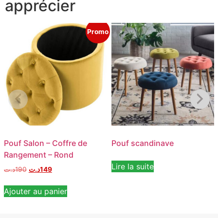
apprécier
Promo
Pouf Salon – Coffre de
Pouf scandinave
Rangement – Rond
Lire la suite
د.ت
190
د.ت
149
Ajouter au panier