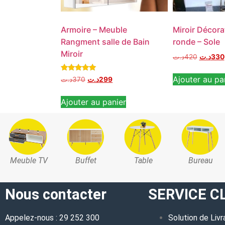
Armoire – Meuble
Miroir Décora
Rangment salle de Bain
ronde – Sole
Miroir
د.ت
420
د.ت
330
Note
Ajouter au pa
د.ت
370
د.ت
299
5.00
sur 5
Ajouter au panier
Meuble TV
Buffet
Table
Bureau
Nous contacter
SERVICE C
Appelez-nous : 29 252 300
Solution de Livr