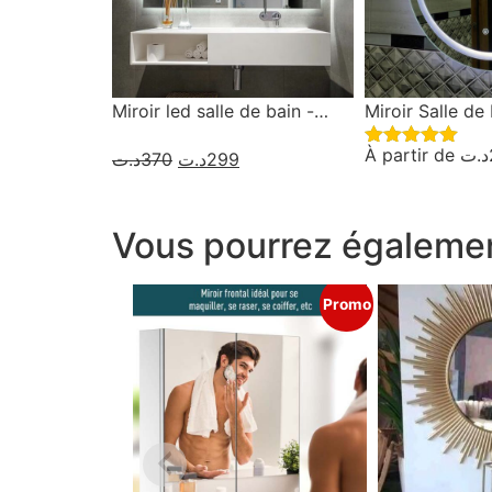
Miroir led salle de bain -
Miroir Salle de
Rectangulaire
avec Bouton Ta
À partir de
د.ت
د.ت
370
د.ت
299
Note
5.00
Intelligent
sur 5
Vous pourrez égalemen
Promo