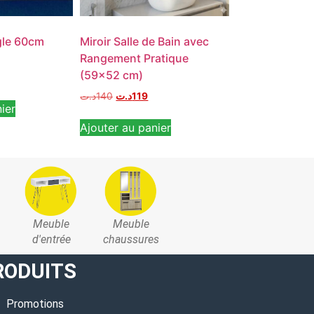
gle 60cm
Miroir Salle de Bain avec
Miroir Double 
Rangement Pratique
Extensible ave
(59×52 cm)
Réglable
د.ت
140
د.ت
119
ier
Lire la suite
Ajouter au panier
Meuble
Meuble
d'entrée
chaussures
RODUITS
Promotions