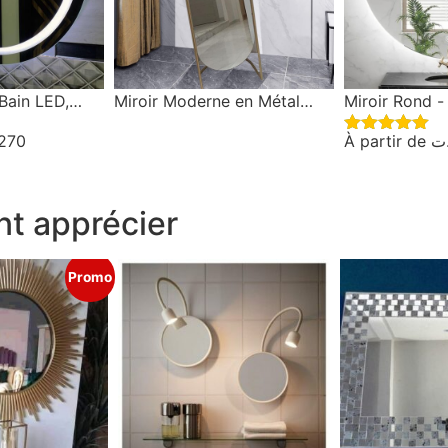
 Bain LED,
Miroir Moderne en Métal
Miroir Rond -
ctile
doré
Bain
270
À partir de
ت
Note
5.00
sur 5
t apprécier
Promo