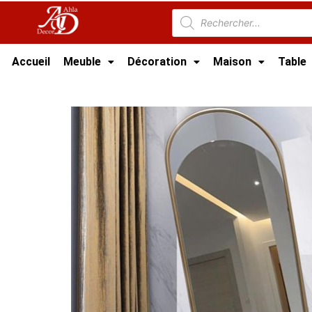
Accueil
Meuble
Décoration
Maison
Table
Accueil
/
Meuble Moderne
/
Nouveaux Produi