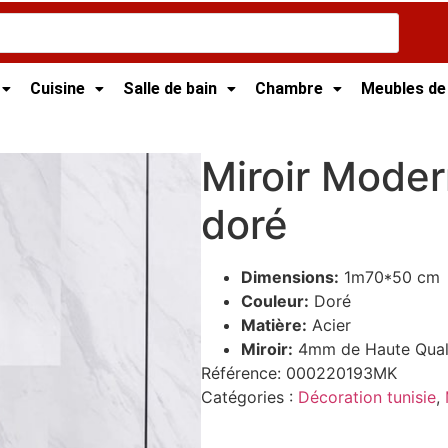
Cuisine
Salle de bain
Chambre
Meubles de
t
/ Miroir Moderne en Métal doré
Miroir Moder
doré
Dimensions:
1m70*50 cm
Couleur:
Doré
Matière:
Acier
Miroir:
4mm de Haute Qual
Référence:
000220193MK
Catégories :
Décoration tunisie
,