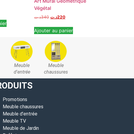
Art Mural Géométrique
Housse de Tra
Végétal
Lire la suite
د.ت
340
د.ت
220
ier
Ajouter au panier
Meuble
Meuble
d'entrée
chaussures
RODUITS
Promotions
Meuble chaussures
Meuble d’entrée
Meuble TV
Meuble de Jardin