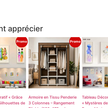
t apprécier
Promo
Promo
atif « Grâce
Armoire en Tissu Penderie
Tableau Décor
Silhouettes de
3 Colonnes – Rangement
« Mystères de 