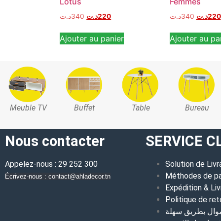
Lotus
Femmes
د.ت
340
د.ت
220
د.ت
340
د.ت
220
Ajouter au panier
Ajouter au pa
Meuble TV
Buffet
Table
Bureau
Nous contacter
SERVICE C
Appelez-nous : 29 252 300
Solution de Livr
Méthodes de p
Écrivez-nous : contact@ahladecor.tn
Expédition & Liv
Politique de ret
موال بطريق سهلة