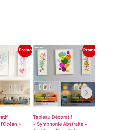
Promo
Promo
atif
Tableau Décoratif
Parasol de Plag
l’Océan » –
« Symphonie Abstraite » –
Inclinable – L