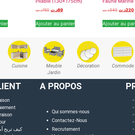
Pliable (130x175cm)
Faune Marine
د.ت
150
د.ت
89
د.ت
340
د.ت
220
nier
Ajouter au panier
Ajouter au pan
Cuisine
Meuble
Décoration
Commode
Jardin
LIENT
A PROPOS
P
aison
aiement
Qui sommes-nous
raison
Contactez-Nous
our
كيف تربح أ
Recrutement