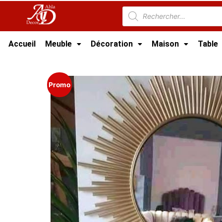
Accueil
Meuble
Décoration
Maison
Table
Accueil
/
Meuble Moderne
/
Nouveaux Produi
Promo