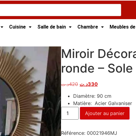
Cuisine
Salle de bain
Chambre
Meubles de
t
/ Miroir Décoratif Moderne ronde – Sole
Miroir Décor
ronde – Sole
د.ت
420
د.ت
330
Diamètre: 90 cm
Matière: Acier Galvaniser
Ajouter au panier
Référence:
00021946MJ