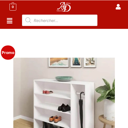
0
Accueil
/
Meuble Moderne
/
Porte chaussures
Tunisie
/ Meuble à chaussures & Porte-parapluie Design
Promo