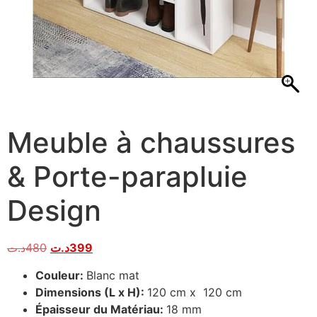
Meuble à chaussures
& Porte-parapluie
Design
د.ت
480
د.ت
399
Couleur:
Blanc mat
Dimensions (L x H):
120 cm x 120
cm
Épaisseur du Matériau:
18 mm