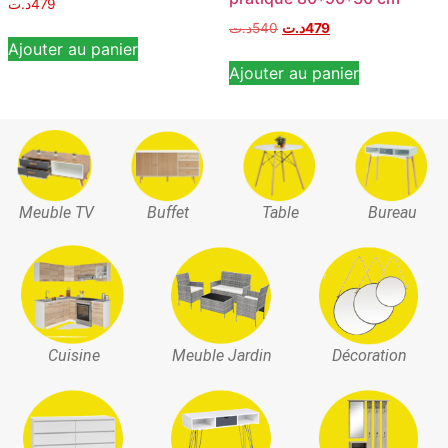
د.ت
479
د.ت
540
د.ت
479
Ajouter au panier
Ajouter au panier
Meuble TV
Buffet
Table
Bureau
Cuisine
Meuble Jardin
Décoration