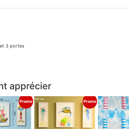
et 3 portes
t apprécier
Promo
Promo