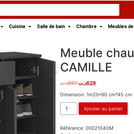
Cuisine
Salle de bain
Chambre
Meubles de
 Tunisie
/ Meuble chaussures CAMILLE
Meuble chau
CAMILLE
د.ت
680
د.ت
629
Dimension: 1m20*90 cm*45 cm
Ajouter au panier
Référence:
0002104OM