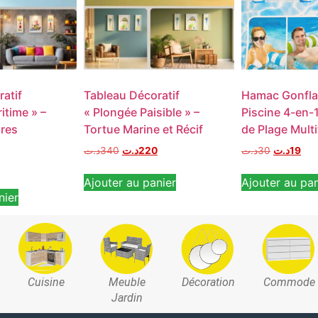
atif
Tableau Décoratif
Hamac Gonfla
itime » –
« Plongée Paisible » –
Piscine 4-en-1
ares
Tortue Marine et Récif
de Plage Multi
د.ت
340
د.ت
220
د.ت
30
د.ت
19
Ajouter au panier
Ajouter au pan
nier
Cuisine
Meuble
Décoration
Commode
Jardin