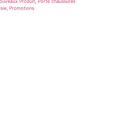
ouveaux Produit
,
Porte chaussures
sie
,
Promotions