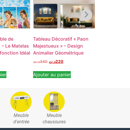
ble de
Tableau Décoratif « Paon
Tableau Décora
 – Le Matelas
Majestueux » – Design
« Symphonie Ab
fonction Idéal
Animalier Géométrique
Art Mural Géo
Végétal
د.ت
340
د.ت
220
د.ت
340
د.ت
220
ier
Ajouter au panier
Ajouter au pan
Meuble
Meuble
d'entrée
chaussures