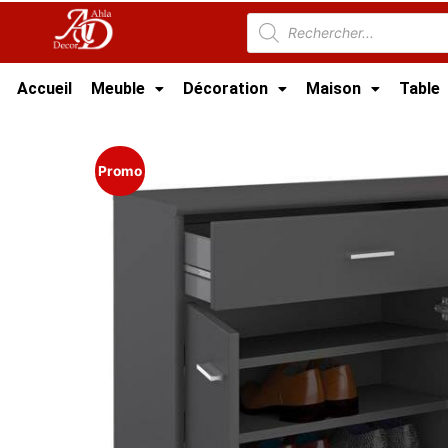
Accueil
Meuble
Décoration
Maison
Table
Accueil
/
Meuble Moderne
/
Porte chaussures
Promo