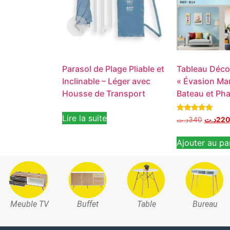
Parasol de Plage Pliable et
Tableau Décor
Inclinable – Léger avec
« Évasion Mar
Housse de Transport
Bateau et Ph
Lire la suite
Note
د.ت
340
د.ت
220
5.00
sur 5
Ajouter au pa
Meuble TV
Buffet
Table
Bureau