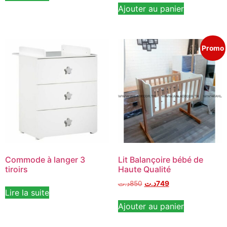
Ajouter au panier
Promo
Commode à langer 3
Lit Balançoire bébé de
tiroirs
Haute Qualité
د.ت
850
د.ت
749
Lire la suite
Ajouter au panier