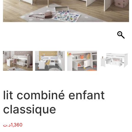
lit combiné enfant
classique
د.ت
1,360