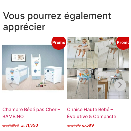
Vous pourrez également
apprécier
Promo
Promo
Chambre Bébé pas Cher –
Chaise Haute Bébé –
BAMBINO
Évolutive & Compacte
د.ت
1,800
د.ت
1,350
د.ت
160
د.ت
99