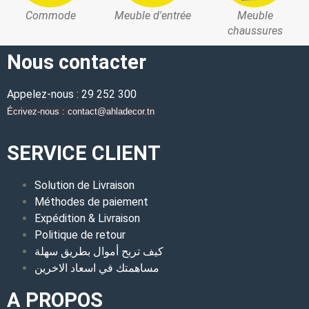
Commode
Meuble d'entrée
Meuble
chaussures
Nous contacter
Appelez-nous : 29 252 300
Écrivez-nous : contact@ahladecor.tn
SERVICE CLIENT
Solution de Livraison
Méthodes de paiement
Expédition & Livraison
Politique de retour
كيف تربح أموال بطريق سهلة
مساهمتك في اسعاد الاخرين
A PROPOS