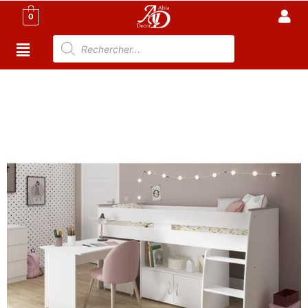
0
Accueil
/
Meuble Chambre
/
Lit tunisie
/ lit combiné
enfant classique