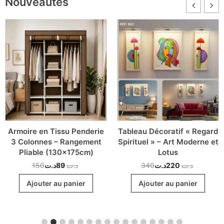
Nouveautés
Armoire en Tissu Penderie
Tableau Décoratif « Regard
3 Colonnes – Rangement
Spirituel » – Art Moderne et
Pliable (130x175cm)
Lotus
150
د.ت
89
د.ت
340
د.ت
220
د.ت
Ajouter au panier
Ajouter au panier