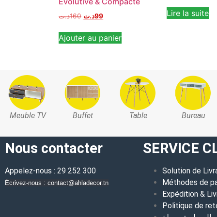
Évolutive & Compacte
Lire la suite
د.ت
160
د.ت
99
Ajouter au panier
Meuble TV
Buffet
Table
Bureau
Nous contacter
SERVICE C
Appelez-nous : 29 252 300
Solution de Livr
Méthodes de p
Écrivez-nous : contact@ahladecor.tn
Expédition & Liv
Politique de ret