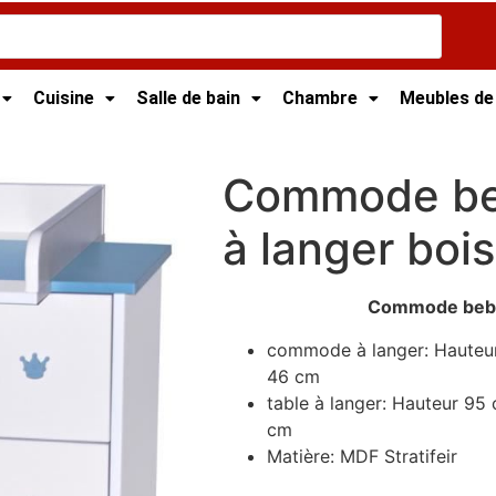
Cuisine
Salle de bain
Chambre
Meubles de
nisie
/
Meubles Bébé
/ Commode bebe avec Table à langer
Commode be
à langer bois
Commode bebe
commode à langer: Hauteu
46 cm
table à langer: Hauteur 95
cm
Matière: MDF Stratifeir