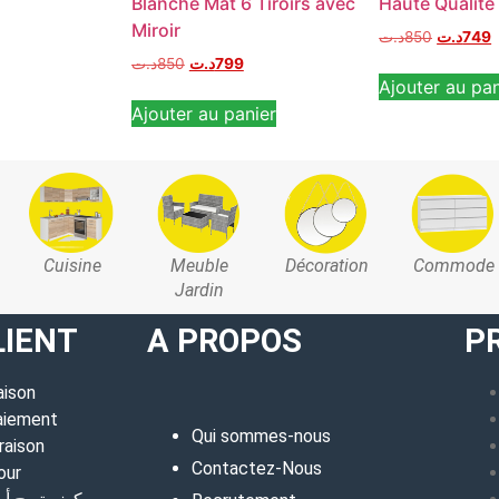
Blanche Mat 6 Tiroirs avec
Haute Qualité
Miroir
د.ت
850
د.ت
749
د.ت
850
د.ت
799
Ajouter au pan
Ajouter au panier
Cuisine
Meuble
Décoration
Commode
Jardin
LIENT
A PROPOS
P
aison
aiement
Qui sommes-nous
raison
Contactez-Nous
our