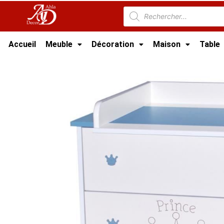
Accueil
Meuble
Décoration
Maison
Table
Accueil
/
Meuble Chambre
/
Chambre Bébé Tu