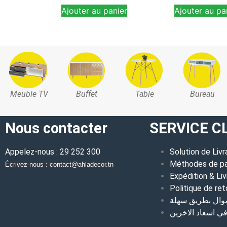
Ajouter au panier
Ajouter au pa
Meuble TV
Buffet
Table
Bureau
Nous contacter
SERVICE C
Appelez-nous : 29 252 300
Solution de Livr
Méthodes de p
Écrivez-nous : contact@ahladecor.tn
Expédition & Liv
Politique de ret
موال بطريق سهلة
 اسعاد الاخرين