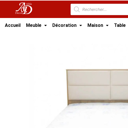
Accueil
Meuble
Décoration
Maison
Table
Accueil
/
Meuble Chambre
/
Lit tunisie
/ Lit A