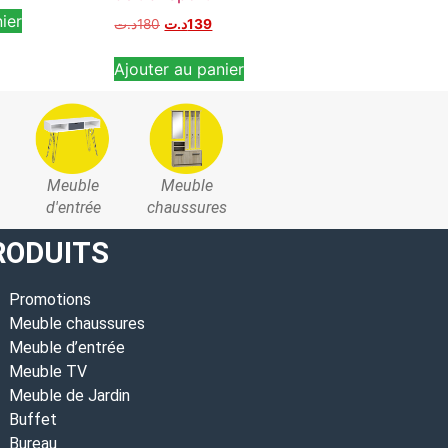
ier
Ajouter au pan
د.ت
180
د.ت
139
Ajouter au panier
Meuble
Meuble
d'entrée
chaussures
RODUITS
Promotions
Meuble chaussures
Meuble d’entrée
Meuble TV
Meuble de Jardin
Buffet
Bureau