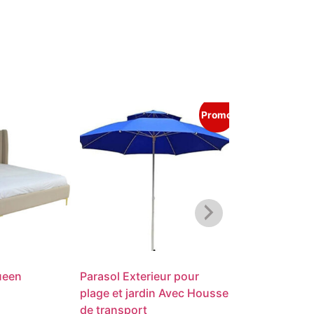
Promo
Queen
Parasol Exterieur pour
Lit Adulte – E
plage et jardin Avec Housse
د.ت
940
de transport