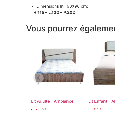
Dimensions lit 190X90 cm:
H.115 – L.130 – P.202
Vous pourrez égalemen
Lit Adulte – Ambiance
Lit Enfant – A
د.ت
1,050
د.ت
560