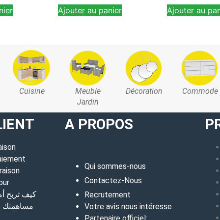
nier
Ajouter au panier
Ajouter au pan
Cuisine
Meuble
Décoration
Commode
Jardin
LIENT
A PROPOS
P
aison
aiement
Qui sommes-nous
raison
Contactez-Nous
our
كيف تربح أ
Recrutement
مساهمتك في
Votre avis nous intéresse
Partenaire officiel: