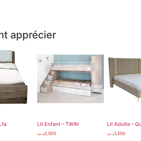
t apprécier
Lfa
Lit Enfant – TWIN
Lit Adulte – 
د.ت
2,500
د.ت
1,350