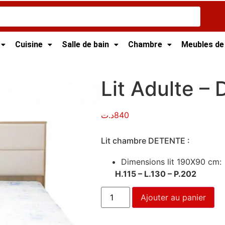
Cuisine
Salle de bain
Chambre
Meubles de
dulte – Detente
Lit Adulte –
د.ت
840
Lit chambre DETENTE :
Dimensions lit 190X90 cm:
H.115 – L.130 – P.202
Ajouter au panier